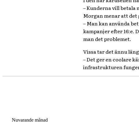
I den här karusellen ha
– Kunderna vill betala
Morgan menar att det g
– Man kan använda bet
kampanjer efter 16:e. D
man det problemet.
Vissa tar det ännu län
– Det ger en coolare kä
infrastrukturen funge
Nuvarande månad