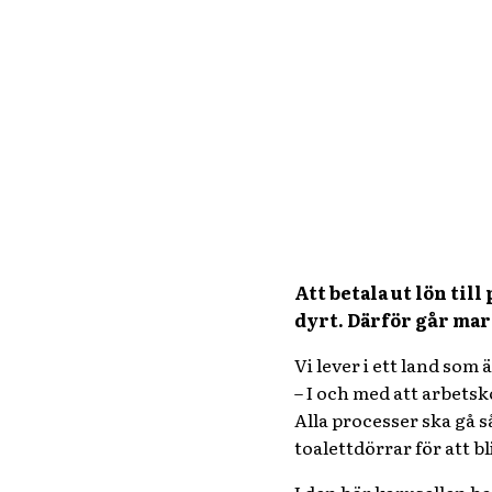
Att betala ut lön til
dyrt. Därför går ma
Vi lever i ett land som ä
– I och med att arbetsk
Alla processer ska gå så
toalettdörrar för att b