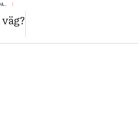
...
å väg?
FACEBOOK
TWITTER
PINTEREST