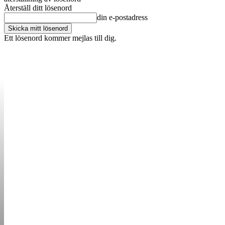
Återställ ditt lösenord
din e-postadress
Ett lösenord kommer mejlas till dig.
OM OSS
KONTAKT
ANNONSERA
STARTUP B
STARTA &
DRIVA