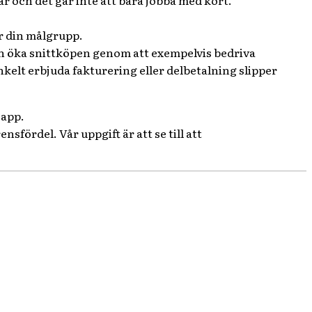
ar och det går inte att bara jobba med kort.
r din målgrupp.
n öka snittköpen genom att exempelvis bedriva
nkelt erbjuda fakturering eller delbetalning slipper
 app.
sfördel. Vår uppgift är att se till att