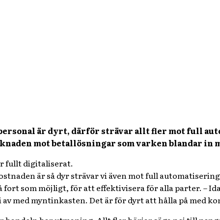
l personal är dyrt, därför strävar allt fler mot full 
rknaden mot betallösningar som varken blandar in 
r fullt digitaliserat.
ostnaden är så dyr strävar vi även mot full automatiserin
 fort som möjligt, för att effektivisera för alla parter.
– Id
li av med myntinkasten. Det är för dyrt att hålla på med k