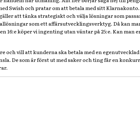
r handeln har utmaning. Allt fler börjar säga nej till peng
 med Swish och pratar om att betala med sitt Klarnakonto.
äller att tänka strategiskt och välja lösningar som passa
allösningar som ett affärsutvecklingsverktyg. Då kan ma
en 16:e köper vi ingenting utan väntar på 25:e. Kan man e
gre och vill att kunderna ska betala med en egenutvecklad
nsla. De som är först ut med saker och ting får en konkurren
rar.