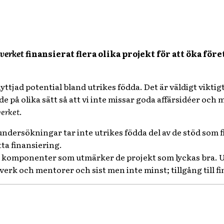
tverket
finansierat flera olika projekt för att öka för
nyttjad potential bland utrikes födda. Det är väldigt vikt
 på olika sätt så att vi inte missar goda affärsidéer och m
verket
.
 undersökningar tar inte utrikes födda del av de stöd som
tta finansiering.
tre komponenter som utmärker de projekt som lyckas bra.
erk och mentorer och sist men inte minst; tillgång till fi