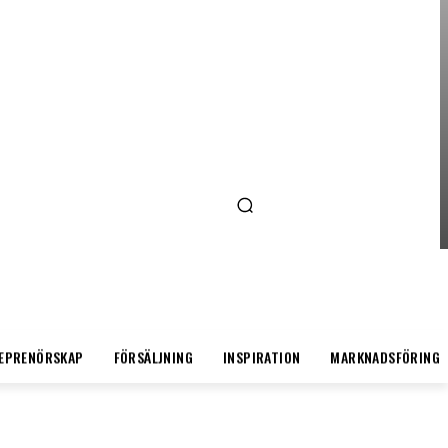
ENTREPRENÖRSKAP
AI FÖR SMÅFÖRETAGARE:
MINDRE STRESS, MER
LÖNSAMHET
EPRENÖRSKAP
FÖRSÄLJNING
INSPIRATION
MARKNADSFÖRING