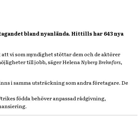
etagandet bland nyanlända. Hittills har 643 nya
igt att vi som myndighet stöttar dem och de aktörer
öjligheter till jobb, säger Helena
Nyberg Brehnfors
,
 finns i samma utsträckning som andra företagare. De
 Utrikes födda behöver anpassad rådgivning,
nansiering.