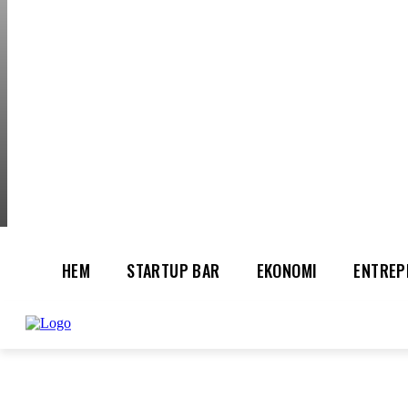
THURSDAY, AUGUS
HEM
STARTUP BAR
EKONOMI
ENTREP
AI för småföretagare: mindre stress, mer
UTVALT:
lönsamhet
Rätt leverantör – viktigare än du tror