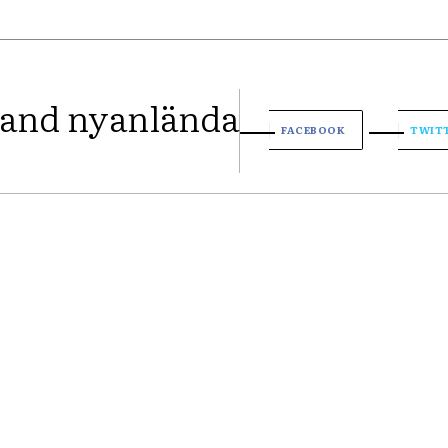
bland nyanlända
FACEBOOK
TWIT