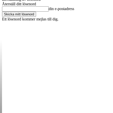
Återställ ditt lösenord
din e-postadress
Ett lösenord kommer mejlas till dig.
OM OSS
KONTAKT
ANNONSERA
STARTUP B
STARTA &
DRIVA