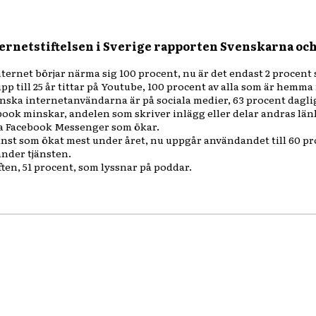
ternetstiftelsen i Sverige rapporten Svenskarna oc
ernet börjar närma sig 100 procent, nu är det endast 2 procent
upp till 25 år tittar på Youtube, 100 procent av alla som är hem
enska internetanvändarna är på sociala medier, 63 procent dagli
ook minskar, andelen som skriver inlägg eller delar andras länka
ra Facebook Messenger som ökar.
änst som ökat mest under året, nu uppgår användandet till 60 pr
änder tjänsten.
lften, 51 procent, som lyssnar på poddar.