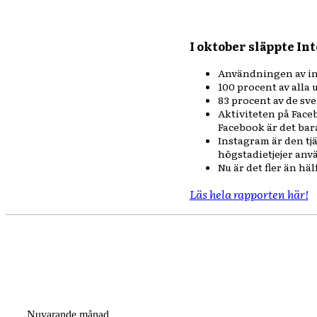
I oktober släppte In
Användningen av int
100 procent av alla 
83 procent av de sv
Aktiviteten på Faceb
Facebook är det ba
Instagram är den tj
högstadietjejer anv
Nu är det fler än hä
Läs hela rapporten här!
Nuvarande månad