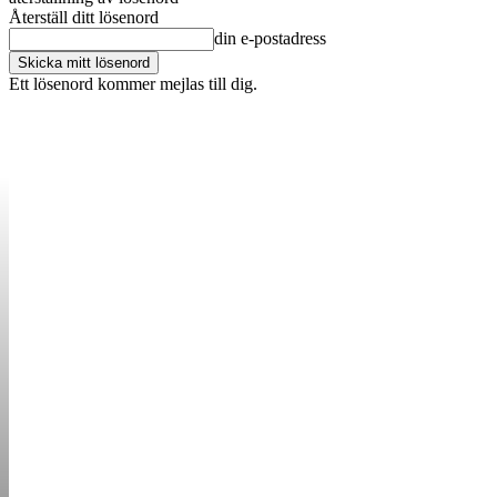
Återställ ditt lösenord
din e-postadress
Ett lösenord kommer mejlas till dig.
OM OSS
KONTAKT
ANNONSERA
STARTUP B
STARTA &
DRIVA