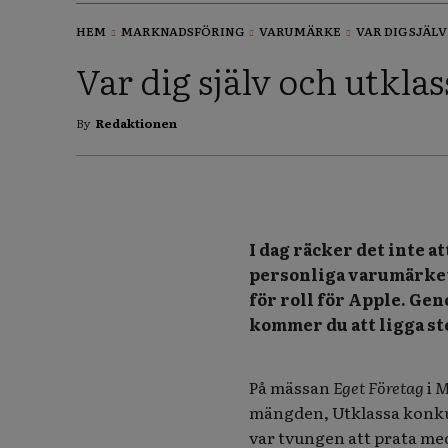
HEM
MARKNADSFÖRING
VARUMÄRKE
VAR DIG SJÄLV 
Var dig själv och utkl
By
Redaktionen
I dag räcker det inte a
personliga varumärket 
för roll för Apple. Gen
kommer du att ligga s
På mässan
Eget Företag
i
M
mängden, Utklassa konkur
var tvungen att prata me