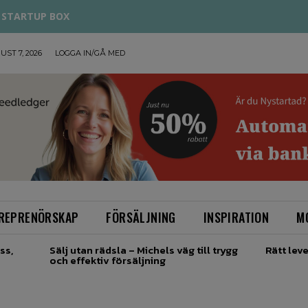
STARTUP BOX
UST 7, 2026
LOGGA IN/GÅ MED
REPRENÖRSKAP
FÖRSÄLJNING
INSPIRATION
M
ss,
Sälj utan rädsla – Michels väg till trygg
Rätt leve
och effektiv försäljning