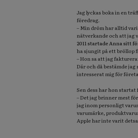
Jag lyckas boka in en trä
föredrag.
– Min dröm har alltid vari
nätverkande och att jag v
2011 startade Anna sitt fö
ha sjungit på ett bröllop
– Hon sa att jag fakturerar
Där och då bestämde jag m
intresserat mig för företa
Sen dess har hon startat 
– Det jag brinner mest fö
jag inom personligt varumä
varumärke, produktvarum
Apple har inte varit de