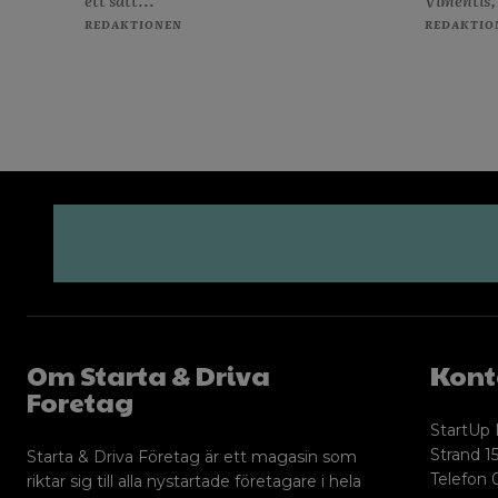
ett sätt...
Vimentis,
REDAKTIONEN
REDAKTIO
Om Starta & Driva
Kont
Foretag
StartUp 
Strand 15
Starta & Driva Företag är ett magasin som
Telefon 
riktar sig till alla nystartade företagare i hela