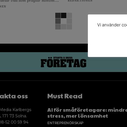
 delar vad som präglar honom...
REDAKTIONEN
NEN
Vi använder coo
akta oss
Must Read
AI för småföretagare: mindr
Media Karlbergs
stress, mer lönsamhet
, 171 73 Solna.
08-52 00 59 94
ENTREPRENÖRSKAP