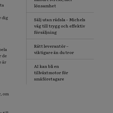
ta
lönsamhet
v dig
Sälj utan rädsla – Michels
väg till trygg och effektiv
försäljning
a
Rätt leverantör –
pela
viktigare än du tror
r de
e är
AI kan bli en
tillväxtmotor för
småföretagare
r, om
 till