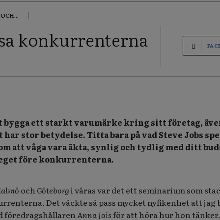
OCH...
assa konkurrenterna
FAC
tt bygga ett starkt varumärke kring sitt företag, äve
har stor betydelse. Titta bara på vad Steve Jobs spe
om att våga vara äkta, synlig och tydlig med ditt bu
teget före konkurrenterna.
almö
och
Göteborg
i våras var det ett seminarium som stac
renterna. Det väckte så pass mycket nyfikenhet att jag 
d föredragshållaren
Anna Jois
för att höra hur hon tänker