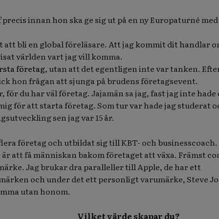
ff precis innan hon ska ge sig ut på en ny Europaturné med 
t att bli en global föreläsare. Att jag kommit dit handlar 
isat världen vart jag vill komma.
rsta företag
, utan att det egentligen inte var tanken. Efte
 fick hon frågan att sjunga på brudens företagsevent.
, för du har väl företag. Jajamän sa jag, fast jag inte hade 
ig för att starta företag. Som tur var hade jag studerat 
gsutveckling sen jag var 15 år.
flera företag och utbildat sig till KBT- och businesscoach.
r är att få människan bakom företaget att växa. Främst c
rke. Jag brukar dra paralleller till Apple, de har ett
ärken och under det ett personligt varumärke, Steve Jo
tsamma utan honom.
Vilket värde skapar du?