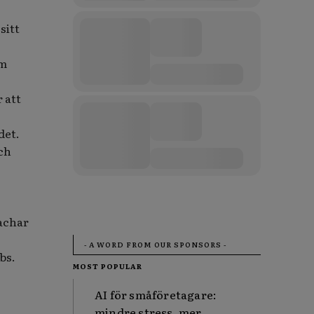
sitt
om
r att
det.
och
oachar
- A WORD FROM OUR SPONSORS -
bs.
MOST POPULAR
AI för småföretagare:
mindre stress, mer