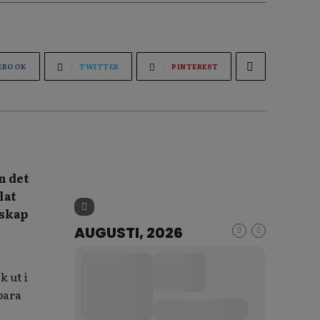
EBOOK
TWITTER
PINTEREST
n det
lat
dskap
AUGUSTI, 2026
k ut i
bara
.