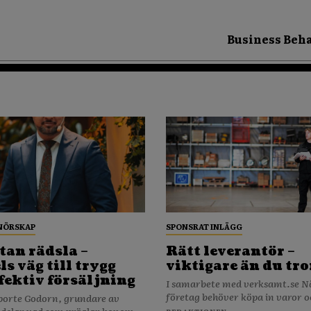
Business Beha
NÖRSKAP
SPONSRAT INLÄGG
tan rädsla –
Rätt leverantör –
s väg till trygg
viktigare än du tro
fektiv försäljning
I samarbete med verksamt.se När ditt
företag behöver köpa in varor o
porte Godorn, grundare av