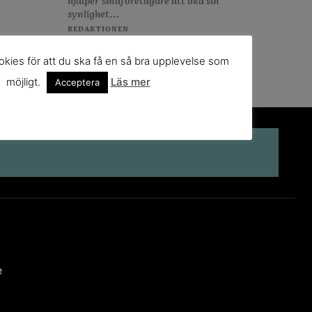
hjälper småföretagare att öka sin
synlighet...
REDAKTIONEN
kies för att du ska få en så bra upplevelse som
möjligt.
Läs mer
Acceptera
e