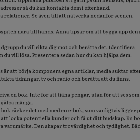
s adresser så du kan kontakta dem i efterhand.
a relationer. Se även till att nätverka nedanför scenen.
isspitch nära till hands. Anna tipsar om att bygga upp den i
dgrupp du vill rikta dig mot och berätta det. Identifiera
 du vill lösa. Presentera sedan hur du kan hjälpa dem.
as är att börja komponera egna artiklar, media suktar efte
takta tidningar, tv och radio och berätta att du finns.
iva en bok. Inte för att tjäna pengar, utan för att ses som
 hjälpa många.
el bok räcker det med med en e-bok, som vanligtvis ligger p
r att locka potentiella kunder och få ut ditt budskap. En b
iga varumärke. Den skapar trovärdighet och tydlighet. Båd