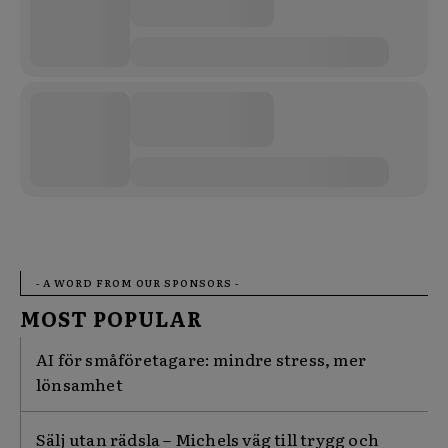
- A WORD FROM OUR SPONSORS -
MOST POPULAR
AI för småföretagare: mindre stress, mer
lönsamhet
Sälj utan rädsla – Michels väg till trygg och