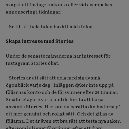
skapat ett Instagramkonto eller vid exempelvis
annonsering i tidningar.
– Se till att hela tiden ha ditt mål i fokus.
Skapa intresse med Stories
Under de senaste månaderna har intresset för
Instagram Stories ökat.
– Stories är ett sätt att dela med sig av små
ögonblick varje dag.
Inläggen dyker inte upp på
följarnas konto och de försvinner efter 24 timmar.
Småföretagare var bland de första att börja
använda Stories. Här kan du berätta din historia på
ett mer genuint och roligt sätt. Och det gillas av
följarna. Det är även ett bra sätt att testa nya saker,
eftersom inlägget försvinner efter ett dygn.