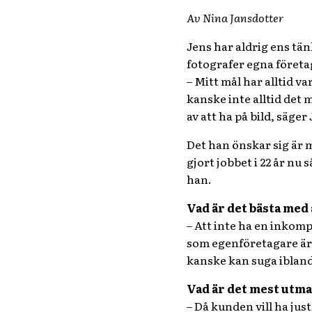
Av Nina Jansdotter
Jens har aldrig ens tän
fotografer egna företaga
– Mitt mål har alltid va
kanske inte alltid det
av att ha på bild, säger
Det han önskar sig är m
gjort jobbet i 22 år nu 
han.
Vad är det bästa med 
– Att inte ha en inkom
som egenföretagare är n
kanske kan suga ibland
Vad är det mest utm
– Då kunden vill ha jus