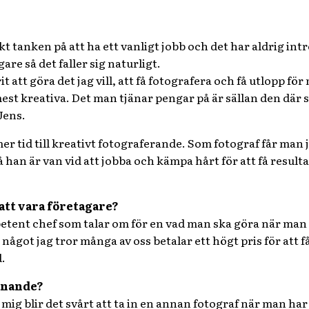
kt tanken på att ha ett vanligt jobb och det har aldrig in
re så det faller sig naturligt.
rit att göra det jag vill, att få fotografera och få utlopp f
 mest kreativa. Det man tjänar pengar på är sällan den dä
 Jens.
er tid till kreativt fotograferande. Som fotograf får man 
så han är van vid att jobba och kämpa hårt för att få resulta
att vara företagare?
petent chef som talar om för en vad man ska göra när man 
ågot jag tror många av oss betalar ett högt pris för att f
.
anande?
t mig blir det svårt att ta in en annan fotograf när man 