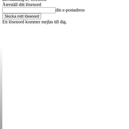
Återställ ditt lösenord
din e-postadress
Ett lösenord kommer mejlas till dig.
OM OSS
KONTAKT
ANNONSERA
STARTUP B
STARTA &
DRIVA