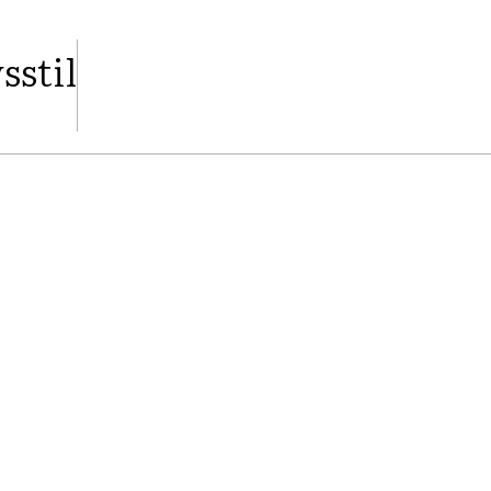
sstil
FACEBOOK
TWITTER
PINTEREST