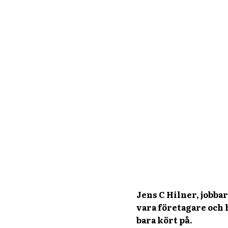
Jens C Hilner, jobba
vara företagare och 
bara kört på.