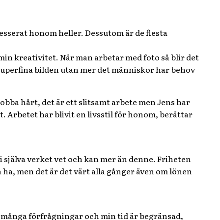
tresserat honom heller. Dessutom är de flesta
ör min kreativitet. När man arbetar med foto så blir det
r superfina bilden utan mer det människor har behov
jobba hårt, det är ett slitsamt arbete men Jens har
t. Arbetet har blivit en livsstil för honom, berättar
i själva verket vet och kan mer än denne. Friheten
å ha, men det är det värt alla gånger även om lönen
har många förfrågningar och min tid är begränsad,