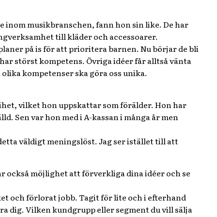
e inom musikbranschen, fann hon sin like. De har
angverksamhet till kläder och accessoarer.
laner på is för att prioritera barnen. Nu börjar de bli
a har störst kompetens. Övriga idéer får alltså vänta
ra olika kompetenser ska göra oss unika.
ihet, vilket hon uppskattar som förälder. Hon har
älld. Sen var hon med i A-kassan i många år men
ta väldigt meningslöst. Jag ser istället till att
år också möjlighet att förverkliga dina idéer och se
et och förlorat jobb. Tagit för lite och i efterhand
era dig. Vilken kundgrupp eller segment du vill sälja