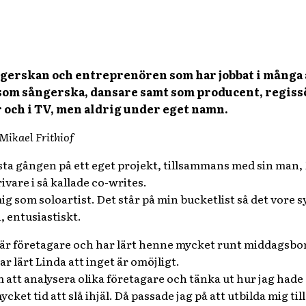
ngerskan och entreprenören som har jobbat i många 
 som sångerska, dansare samt som producent, regiss
och i TV, men aldrig under eget namn.
Mikael Frithiof
rsta gången på ett eget projekt, tillsammans med sin man,
ivare i så kallade co-writes.
mig som soloartist. Det står på min bucketlist så det vore 
, entusiastiskt.
är företagare och har lärt henne mycket runt middagsborde
r lärt Linda att inget är omöjligt.
om att analysera olika företagare och tänka ut hur jag hade
cket tid att slå ihjäl. Då passade jag på att utbilda mig 