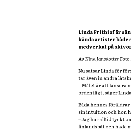
Linda Frithiof är så
kända artister både
medverkat på skivor 
Av Nina Jansdotter Foto 
Nu satsar Linda för fö
tar även in andra låtskr
– Målet är att lansera 
ordentligt, säger Linda
Båda hennes föräldrar 
sin intuition och hon ha
– Jag har alltid tyckt 
finlandsbåt och hade my