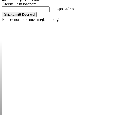
Återställ ditt lösenord
din e-postadress
Ett lösenord kommer mejlas till dig.
OM OSS
KONTAKT
ANNONSERA
STARTUP B
STARTA &
DRIVA