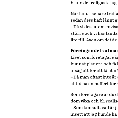
bland det roligaste jag 
När Linda senare träff
sedan dess haft långt g
– Då vi dessutom envisa
större och vi har landa
lite till. Även om det 
Företagandets utma
Livet som företagare ä
kunnat planera och få l
insåg att för att få ut
– Då man oftast inte är
alltid ha en buffert för
Som företagare är du di
dom växa och bli realis
– Som konsult, vad är ja
insett att jag kunde ha