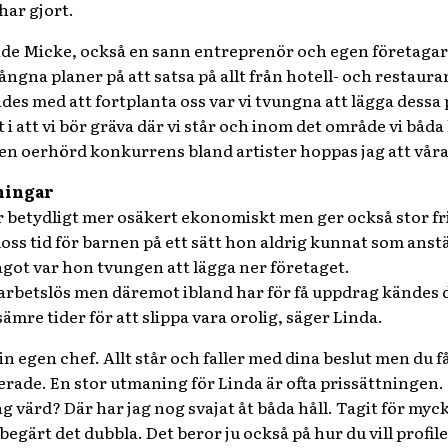
har gjort.
ade Micke, också en sann entreprenör och egen företagar
ångna planer på att satsa på allt från hotell- och restaur
des med att fortplanta oss var vi tvungna att lägga dessa p
t i att vi bör gräva där vi står och inom det område vi båd
är en oerhörd konkurrens bland artister hoppas jag att vå
ningar
r betydligt mer osäkert ekonomiskt men ger också stor fr
oss tid för barnen på ett sätt hon aldrig kunnat som anst
 något var hon tvungen att lägga ner företaget.
 arbetslös men däremot ibland har för få uppdrag kändes det
 sämre tider för att slippa vara orolig, säger Linda.
n egen chef. Allt står och faller med dina beslut men du f
erade. En stor utmaning för Linda är ofta prissättningen.
g värd? Där har jag nog svajat åt båda håll. Tagit för myck
 begärt det dubbla. Det beror ju också på hur du vill profil