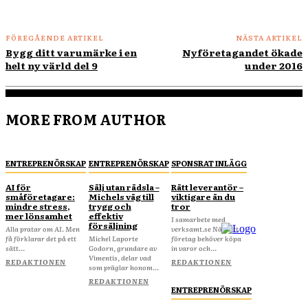
FÖREGÅENDE ARTIKEL
NÄSTA ARTIKEL
Bygg ditt varumärke i en
Nyföretagandet ökade
helt ny värld del 9
under 2016
MORE FROM AUTHOR
ENTREPRENÖRSKAP
ENTREPRENÖRSKAP
SPONSRAT INLÄGG
AI för
Sälj utan rädsla –
Rätt leverantör –
småföretagare:
Michels väg till
viktigare än du
mindre stress,
trygg och
tror
mer lönsamhet
effektiv
I samarbete med
försäljning
Alla pratar om AI. Men
verksamt.se När ditt
få förklarar det på ett
Michel Laporte
företag behöver köpa
sätt...
Godorn, grundare av
in varor och...
Vimentis, delar vad
REDAKTIONEN
REDAKTIONEN
som präglar honom...
REDAKTIONEN
ENTREPRENÖRSKAP