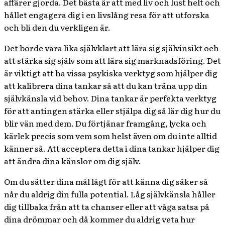
affärer gjorda. Det bästa är att med liv och lust helt och
hållet engagera dig i en livslång resa för att utforska
och bli den du verkligen är.
Det borde vara lika självklart att lära sig självinsikt och
att stärka sig själv som att lära sig marknadsföring. Det
är viktigt att ha vissa psykiska verktyg som hjälper dig
att kalibrera dina tankar så att du kan träna upp din
självkänsla vid behov. Dina tankar är perfekta verktyg
för att antingen stärka eller stjälpa dig så lär dig hur du
blir vän med dem. Du förtjänar framgång, lycka och
kärlek precis som vem som helst även om du inte alltid
känner så. Att acceptera detta i dina tankar hjälper dig
att ändra dina känslor om dig själv.
Om du sätter dina mål lågt för att känna dig säker så
når du aldrig din fulla potential. Låg självkänsla håller
dig tillbaka från att ta chanser eller att våga satsa på
dina drömmar och då kommer du aldrig veta hur