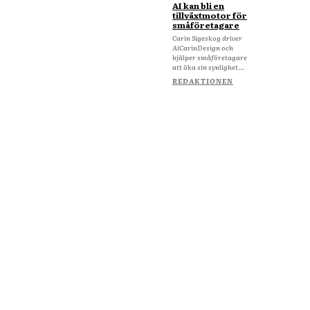
AI kan bli en
tillväxtmotor för
småföretagare
Carin Sigeskog driver
AiCarinDesign och
hjälper småföretagare
att öka sin synlighet...
REDAKTIONEN