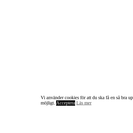
Om Starta & Driva Foretag
Starta & Driva Företag är ett magasin som riktar sig till alla
nystartade företagare i hela landet. Vi intervjuar några av
Sveriges hetaste entreprenörer, kända såväl someeeee
okända, och skriver om ämnen som intresserar och
bereeeeeör alla företagare!
Vi använder cookies för att du ska få en så bra u
möjligt.
Acceptera
Läs mer
Kontakta oss