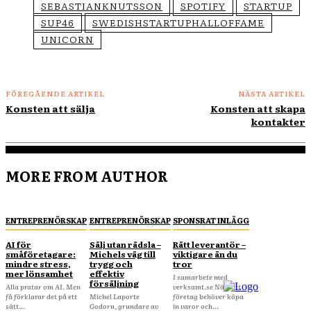
SEBASTIANKNUTSSON
SPOTIFY
STARTUP
SUP46
SWEDISHSTARTUPHALLOFFAME
UNICORN
FÖREGÅENDE ARTIKEL
NÄSTA ARTIKEL
Konsten att sälja
Konsten att skapa
kontakter
MORE FROM AUTHOR
ENTREPRENÖRSKAP
ENTREPRENÖRSKAP
SPONSRAT INLÄGG
AI för
Sälj utan rädsla –
Rätt leverantör –
småföretagare:
Michels väg till
viktigare än du
mindre stress,
trygg och
tror
mer lönsamhet
effektiv
I samarbete med
försäljning
Alla pratar om AI. Men
verksamt.se När ditt
få förklarar det på ett
Michel Laporte
företag behöver köpa
sätt...
Godorn, grundare av
in varor och...