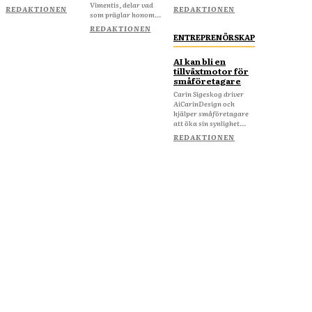
Vimentis, delar vad
REDAKTIONEN
REDAKTIONEN
som präglar honom...
REDAKTIONEN
ENTREPRENÖRSKAP
AI kan bli en
tillväxtmotor för
småföretagare
Carin Sigeskog driver
AiCarinDesign och
hjälper småföretagare
att öka sin synlighet...
REDAKTIONEN