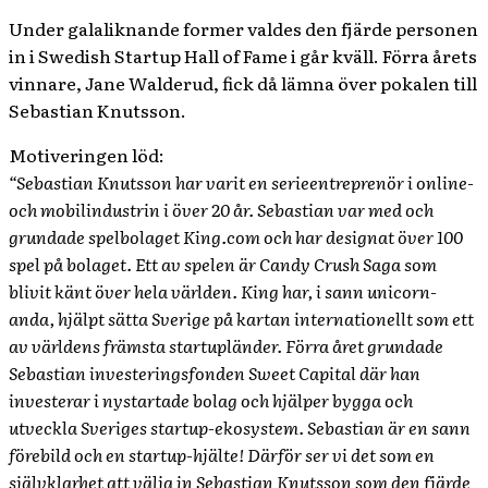
Under galaliknande former valdes den fjärde personen
in i Swedish Startup Hall of Fame i går kväll. Förra årets
vinnare, Jane Walderud, fick då lämna över pokalen till
Sebastian Knutsson.
Motiveringen löd:
“Sebastian Knutsson har varit en serieentreprenör i online-
och mobilindustrin i över 20 år. Sebastian var med och
grundade spelbolaget King.com och har designat över 100
spel på bolaget. Ett av spelen är Candy Crush Saga som
blivit känt över hela världen. King har, i sann unicorn-
anda, hjälpt sätta Sverige på kartan internationellt som ett
av världens främsta startupländer. Förra året grundade
Sebastian investeringsfonden Sweet Capital där han
investerar i nystartade bolag och hjälper bygga och
utveckla Sveriges startup-ekosystem. Sebastian är en sann
förebild och en startup-hjälte! Därför ser vi det som en
självklarhet att välja in Sebastian Knutsson som den fjärde