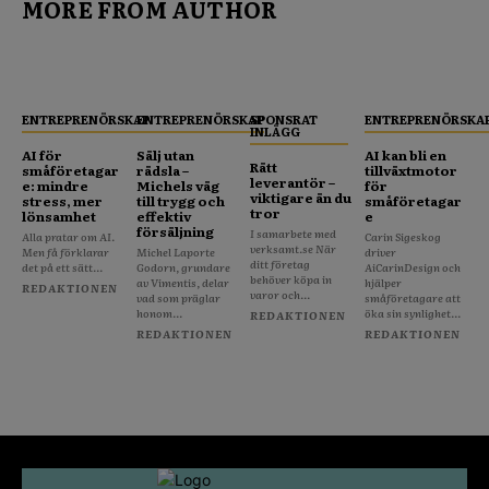
MORE FROM AUTHOR
ENTREPRENÖRSKAP
ENTREPRENÖRSKAP
SPONSRAT
ENTREPRENÖRSKA
INLÄGG
AI för
Sälj utan
AI kan bli en
Rätt
småföretagar
rädsla –
tillväxtmotor
leverantör –
e: mindre
Michels väg
för
viktigare än du
stress, mer
till trygg och
småföretagar
tror
lönsamhet
effektiv
e
försäljning
I samarbete med
Alla pratar om AI.
Carin Sigeskog
verksamt.se När
Men få förklarar
Michel Laporte
driver
ditt företag
det på ett sätt...
Godorn, grundare
AiCarinDesign och
behöver köpa in
av Vimentis, delar
hjälper
REDAKTIONEN
varor och...
vad som präglar
småföretagare att
honom...
öka sin synlighet...
REDAKTIONEN
REDAKTIONEN
REDAKTIONEN