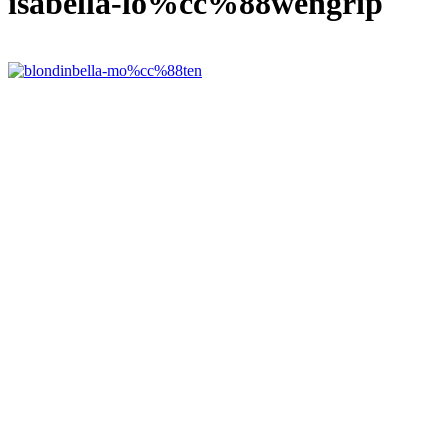
isabella-lo%cc%88wengrip