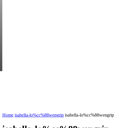
SUNDAY, AUGUST 
HEM
STARTUP BAR
EKONOMI
ENTR
AI för småföretagare: mindre stress, mer
UTVALT:
lönsamhet
Rätt leverantör – viktigare än du tror
Home
isabella-lo%cc%88wengrip
isabella-lo%cc%88wengrip