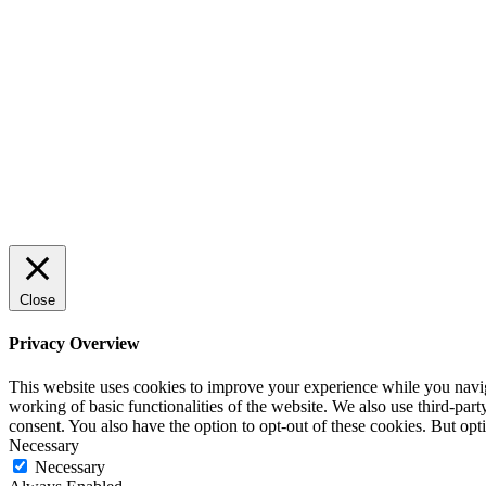
Sälj utan rädsla – Michels väg till
trygg och effektiv försäljning
ENTREPRENÖRSKAP
Rätt leverantör – viktigare än du tror
SPONSRAT INLÄGG
Close
Privacy Overview
This website uses cookies to improve your experience while you navigat
working of basic functionalities of the website. We also use third-pa
consent. You also have the option to opt-out of these cookies. But op
Necessary
Necessary