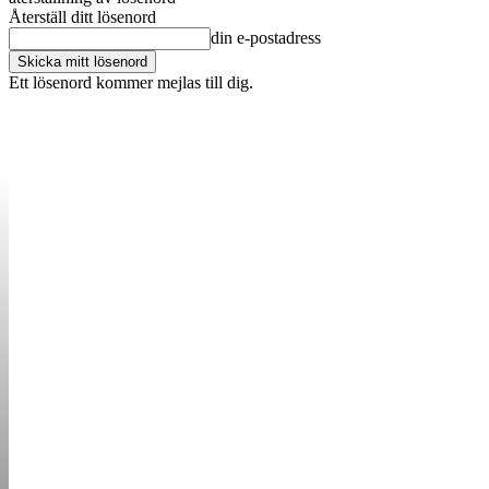
Återställ ditt lösenord
din e-postadress
Ett lösenord kommer mejlas till dig.
OM OSS
KONTAKT
ANNONSERA
STARTUP B
STARTA &
DRIVA