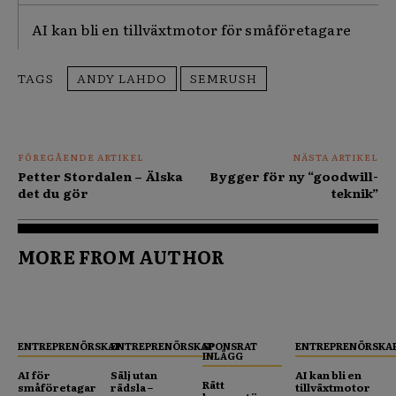
AI kan bli en tillväxtmotor för småföretagare
TAGS
ANDY LAHDO
SEMRUSH
FÖREGÅENDE ARTIKEL
NÄSTA ARTIKEL
Petter Stordalen – Älska
Bygger för ny “goodwill-
det du gör
teknik”
MORE FROM AUTHOR
ENTREPRENÖRSKAP
ENTREPRENÖRSKAP
SPONSRAT
ENTREPRENÖRSKA
INLÄGG
AI för
Sälj utan
AI kan bli en
Rätt
småföretagar
rädsla –
tillväxtmotor