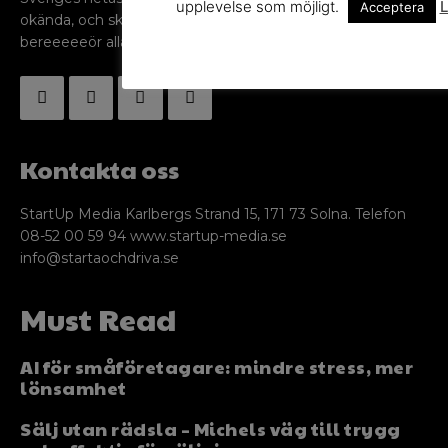
upplevelse som möjligt.
L
Acceptera
okända, och skriver om ämnen som intresserar och
bereeeeeör alla företagare!
Kontakta oss
StartUp Media Karlbergs Strand 15, 171 73 Solna. Telefon
08-52 00 59 94 www.startup-media.se
info@startaochdriva.se
Must Read
AI för småföretagare: mindre stress, mer
lönsamhet
Sälj utan rädsla – Michels väg till trygg