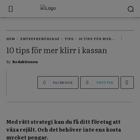
HEM
ENTREPRENÖRSKAP
TIPS
10 TIPS FÖR MER...
10 tips för mer klirr i kassan
By
Redaktionen
FACEBOOK
TWITTER
Med rätt strategi kan du få ditt företag att
växa rejält. Och det behöver inte ens kosta
mycket pengar.