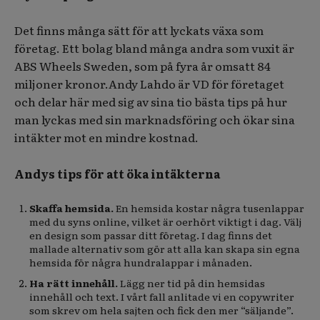
Det finns många sätt för att lyckats växa som
företag. Ett bolag bland många andra som vuxit är
ABS Wheels Sweden, som på fyra år omsatt 84
miljoner kronor.Andy Lahdo är VD för företaget
och delar här med sig av sina tio bästa tips på hur
man lyckas med sin marknadsföring och ökar sina
intäkter mot en mindre kostnad.
Andys tips för att öka intäkterna
Skaffa hemsida.
En hemsida kostar några tusenlappar
med du syns online, vilket är oerhört viktigt i dag. Välj
en design som passar ditt företag. I dag finns det
mallade alternativ som gör att alla kan skapa sin egna
hemsida för några hundralappar i månaden.
Ha rätt innehåll.
Lägg ner tid på din hemsidas
innehåll och text. I vårt fall anlitade vi en copywriter
som skrev om hela sajten och fick den mer “säljande”.