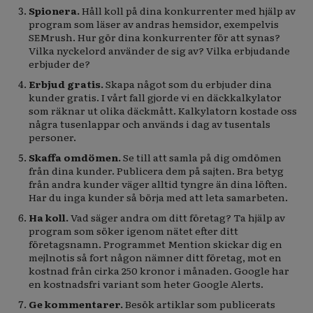
Spionera.
Håll koll på dina konkurrenter med hjälp av
program som läser av andras hemsidor, exempelvis
SEMrush. Hur gör dina konkurrenter för att synas?
Vilka nyckelord använder de sig av? Vilka erbjudande
erbjuder de?
Erbjud gratis.
Skapa något som du erbjuder dina
kunder gratis. I vårt fall gjorde vi en däckkalkylator
som räknar ut olika däckmått. Kalkylatorn kostade oss
några tusenlappar och används i dag av tusentals
personer.
Skaffa omdömen.
Se till att samla på dig omdömen
från dina kunder. Publicera dem på sajten. Bra betyg
från andra kunder väger alltid tyngre än dina löften.
Har du inga kunder så börja med att leta samarbeten.
Ha koll.
Vad säger andra om ditt företag? Ta hjälp av
program som söker igenom nätet efter ditt
företagsnamn. Programmet Mention skickar dig en
mejlnotis så fort någon nämner ditt företag, mot en
kostnad från cirka 250 kronor i månaden. Google har
en kostnadsfri variant som heter Google Alerts.
Ge kommentarer.
Besök artiklar som publicerats