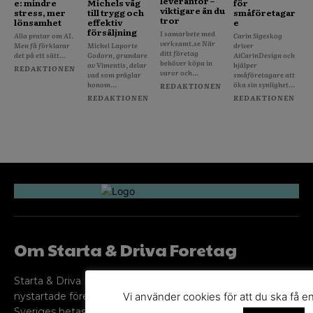
leverantör –
e: mindre
Michels väg
för
viktigare än du
stress, mer
till trygg och
småföretagar
tror
lönsamhet
effektiv
e
försäljning
I samarbete med
Alla pratar om AI.
Carin Sigeskog
verksamt.se När
Men få förklarar
Michel Laporte
driver
ditt företag
det på ett sätt...
Godorn, grundare
AiCarinDesign och
behöver köpa in
av Vimentis, delar
hjälper
REDAKTIONEN
varor och...
vad som präglar
småföretagare att
honom...
öka sin synlighet...
REDAKTIONEN
REDAKTIONEN
REDAKTIONEN
Om Starta & Driva Foretag
Starta & Driva Företag är ett magasin som riktar sig till alla
Vi använder cookies för att du ska få e
nystartade företagare i hela landet. Vi intervjuar några av
Sveriges hetaste entreprenörer, kända såväl someeeee