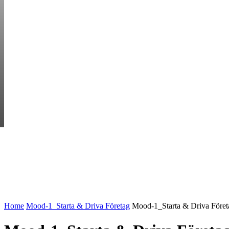
FRIDAY, AUGUST 7
HEM
STARTUP BAR
EKONOMI
ENTR
AI för småföretagare: mindre stress, mer
UTVALT:
lönsamhet
Rätt leverantör – viktigare än du tror
Home
Mood-1_Starta & Driva Företag
Mood-1_Starta & Driva Föret