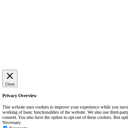
Sälj utan rädsla – Michels väg till
trygg och effektiv försäljning
ENTREPRENÖRSKAP
Rätt leverantör – viktigare än du tror
SPONSRAT INLÄGG
Close
Privacy Overview
This website uses cookies to improve your experience while you navigat
working of basic functionalities of the website. We also use third-pa
consent. You also have the option to opt-out of these cookies. But op
Necessary