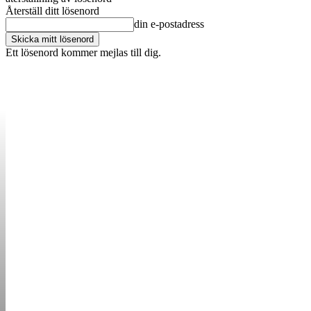
Återställ ditt lösenord
din e-postadress
Ett lösenord kommer mejlas till dig.
OM OSS
KONTAKT
ANNONSERA
STARTUP B
STARTA &
DRIVA