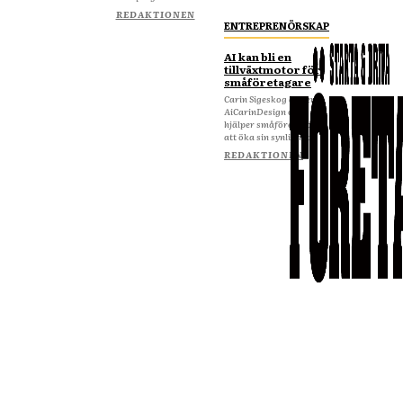
REDAKTIONEN
ENTREPRENÖRSKAP
AI kan bli en
tillväxtmotor för
småföretagare
Carin Sigeskog driver
AiCarinDesign och
hjälper småföretagare
att öka sin synlighet...
REDAKTIONEN