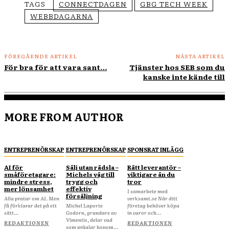
TAGS
CONNECTDAGEN
GBG TECH WEEK
WEBBDAGARNA
FÖREGÅENDE ARTIKEL
NÄSTA ARTIKEL
För bra för att vara sant…
Tjänster hos SEB som du
kanske inte kände till
MORE FROM AUTHOR
ENTREPRENÖRSKAP
ENTREPRENÖRSKAP
SPONSRAT INLÄGG
AI för
Sälj utan rädsla –
Rätt leverantör –
småföretagare:
Michels väg till
viktigare än du
mindre stress,
trygg och
tror
mer lönsamhet
effektiv
I samarbete med
försäljning
Alla pratar om AI. Men
verksamt.se När ditt
få förklarar det på ett
Michel Laporte
företag behöver köpa
sätt...
Godorn, grundare av
in varor och...
Vimentis, delar vad
REDAKTIONEN
REDAKTIONEN
som präglar honom...