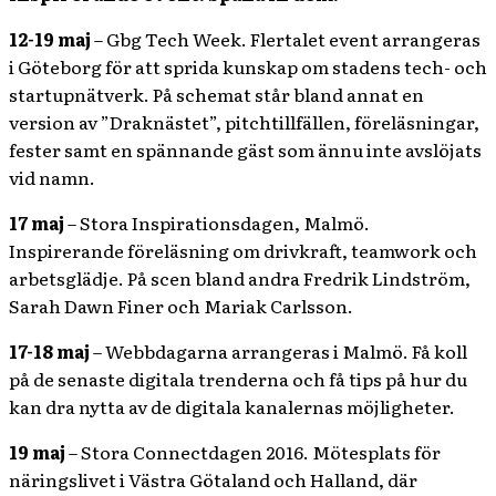
12-19 maj
– Gbg Tech Week. Flertalet event arrangeras
i Göteborg för att sprida kunskap om stadens tech- och
startupnätverk. På schemat står bland annat en
version av ”Draknästet”, pitchtillfällen, föreläsningar,
fester samt en spännande gäst som ännu inte avslöjats
vid namn.
17 maj
– Stora Inspirationsdagen, Malmö.
Inspirerande föreläsning om drivkraft, teamwork och
arbetsglädje. På scen bland andra Fredrik Lindström,
Sarah Dawn Finer och Mariak Carlsson.
17-18 maj
– Webbdagarna arrangeras i Malmö. Få koll
på de senaste digitala trenderna och få tips på hur du
kan dra nytta av de digitala kanalernas möjligheter.
19 maj
– Stora Connectdagen 2016. Mötesplats för
näringslivet i Västra Götaland och Halland, där