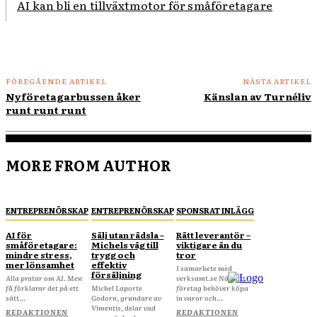
AI kan bli en tillväxtmotor för småföretagare
FÖREGÅENDE ARTIKEL
NÄSTA ARTIKEL
Nyföretagarbussen åker
Känslan av Turnéliv
runt runt runt
MORE FROM AUTHOR
ENTREPRENÖRSKAP
ENTREPRENÖRSKAP
SPONSRAT INLÄGG
AI för
Sälj utan rädsla –
Rätt leverantör –
småföretagare:
Michels väg till
viktigare än du
mindre stress,
trygg och
tror
mer lönsamhet
effektiv
I samarbete med
försäljning
Alla pratar om AI. Men
verksamt.se När ditt
få förklarar det på ett
Michel Laporte
företag behöver köpa
sätt...
Godorn, grundare av
in varor och...
Vimentis, delar vad
REDAKTIONEN
REDAKTIONEN