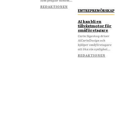
som präglar honom...
REDAKTIONEN
ENTREPRENÖRSKAP
AI kan bli en
tillväxtmotor för
småföretagare
Carin Sigeskog driver
AiCarinDesign och
hjälper småföretagare
att öka sin synlighet...
REDAKTIONEN