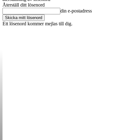
Återställ ditt lösenord
din e-postadress
Ett lösenord kommer mejlas till dig.
OM OSS
KONTAKT
ANNONSERA
STARTUP B
STARTA &
DRIVA