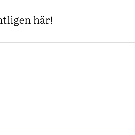
tligen här!
FACEBOOK
TWITTER