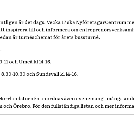
äntligen är det dags. Vecka 17 ska NyföretagarCentrum m
tt inspirera till och informera om entreprenörsverksamhe
edan är turnéschemat för årets bussturné.
.
 9-11 och Umeå kl 14-16.
 8.30-10.30 och Sundsvall kl 14-16.
a Norrlandsturnén anordnas även evenemang i många andra
 och Örebro. För den fullständiga listan och mer informat