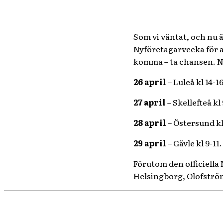
Som vi väntat, och nu 
Nyföretagarvecka för a
komma – ta chansen. N
26 april
– Luleå kl 14-16
27 april
– Skellefteå kl
28 april
– Östersund kl
29 april
– Gävle kl 9-11.
Förutom den officiell
Helsingborg, Olofström