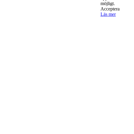
möjligt.
Acceptera
Läs mer
Kontakta oss
StartUp Media Karlbergs Strand 15, 171 73 Solna. Telefon 08-52
00 59 94 www.startup-media.se info@startaochdriva.se
Must Read
AI för småföretagare: mindre stress, mer
lönsamhet
Sälj utan rädsla – Michels väg till trygg och
effektiv försäljning