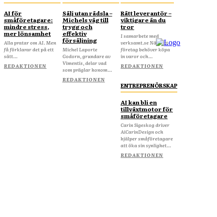
AI för
Sälj utan rädsla –
Rätt leverantör –
småföretagare:
Michels väg till
viktigare än du
mindre stress,
trygg och
tror
mer lönsamhet
effektiv
I samarbete med
försäljning
Alla pratar om AI. Men
verksamt.se När ditt
få förklarar det på ett
Michel Laporte
företag behöver köpa
sätt...
Godorn, grundare av
in varor och...
Vimentis, delar vad
REDAKTIONEN
REDAKTIONEN
som präglar honom...
REDAKTIONEN
ENTREPRENÖRSKAP
AI kan bli en
tillväxtmotor för
småföretagare
Carin Sigeskog driver
AiCarinDesign och
hjälper småföretagare
att öka sin synlighet...
REDAKTIONEN