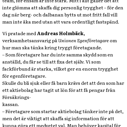
team, för ensam är inte stark. Mitt i allt gäller det att
inte glömma att skaffa dig personlig trygghet – för den
dag när berg- och dalbanan bytts ut mot fritt fall vill
man inte åka med utan att vara ordentligt fastspänd.
Vi pratade med
Andreas Holmbäck,
verksamhetsansvarig på
Unionen Egenföretagare
om
hur man ska tänka kring tryggt företagande.
– Som företagare har du inte samma skydd som en
anställd, du får se till att fixa det själv. Vi som
fackförbund är starka, vilket ger en enorm trygghet
för egenföretagare.
Skulle du bli sjuk eller få barn krävs det att den som har
ett aktiebolag har tagit ut lön för att få pengar från
Försäkrings-
kassan.
– Företagare som startar aktiebolag tänker inte på det,
men det är viktigt att skaffa sig information för att
kunna göra ett medvetet val. Man behöver kapital för