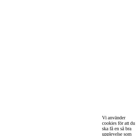
Om Starta & Driva Foretag
Starta & Driva Företag är ett magasin som riktar sig till alla
nystartade företagare i hela landet. Vi intervjuar några av
Sveriges hetaste entreprenörer, kända såväl someeeee
okända, och skriver om ämnen som intresserar och
bereeeeeör alla företagare!
Vi använder
cookies för att du
ska få en så bra
upplevelse som