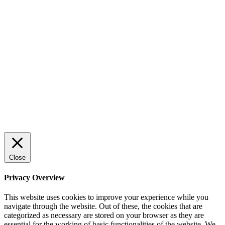
Sälj utan rädsla – Michels väg till trygg och
effektiv försäljning
Rätt leverantör – viktigare än du tror
© 2022 StartUp Media. All Rights Reserved.
Close
Privacy Overview
This website uses cookies to improve your experience while you
navigate through the website. Out of these, the cookies that are
categorized as necessary are stored on your browser as they are
essential for the working of basic functionalities of the website. We