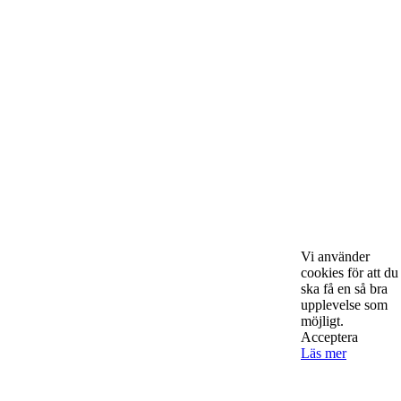
okända, och skriver om ämnen som intresserar och
bereeeeeör alla företagare!
Kontakta oss
StartUp Media Karlbergs Strand 15, 171 73 Solna. Telefon 08-52
00 59 94 www.startup-media.se info@startaochdriva.se
Vi använder
cookies för att du
ska få en så bra
Must Read
upplevelse som
möjligt.
Acceptera
Läs mer
AI för småföretagare: mindre stress, mer
lönsamhet