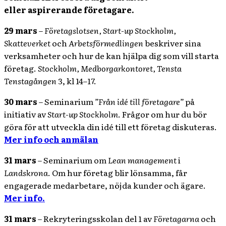
eller aspirerande företagare.
29 mars
–
Företagslotsen, Start-up Stockholm,
Skatteverket
och
Arbetsförmedlingen
beskriver sina
verksamheter och hur de kan hjälpa dig som vill starta
företag.
Stockholm, Medborgarkontoret, Tensta
Tenstagången
3, kl 14–17.
30 mars
– Seminarium
”Från idé till företagare”
på
initiativ av
Start-up Stockholm
. Frågor om hur du bör
göra för att utveckla din idé till ett företag diskuteras.
Mer info och anmälan
31 mars
– Seminarium om
Lean management
i
Landskrona
. Om hur företag blir lönsamma, får
engagerade medarbetare, nöjda kunder och ägare.
Mer info.
31 mars
– Rekryteringsskolan del 1 av
Företagarna
och