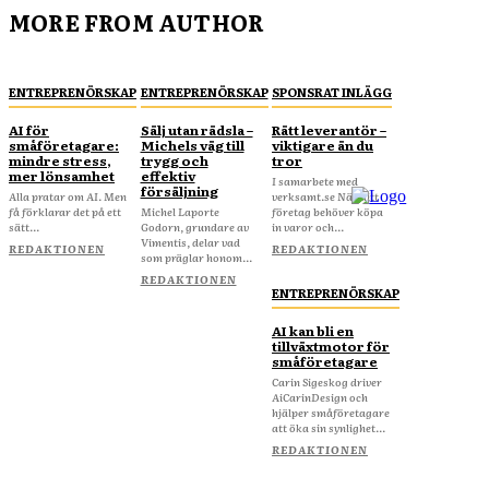
MORE FROM AUTHOR
ENTREPRENÖRSKAP
ENTREPRENÖRSKAP
SPONSRAT INLÄGG
AI för
Sälj utan rädsla –
Rätt leverantör –
småföretagare:
Michels väg till
viktigare än du
mindre stress,
trygg och
tror
mer lönsamhet
effektiv
I samarbete med
försäljning
Alla pratar om AI. Men
verksamt.se När ditt
få förklarar det på ett
Michel Laporte
företag behöver köpa
sätt...
Godorn, grundare av
in varor och...
Vimentis, delar vad
REDAKTIONEN
REDAKTIONEN
som präglar honom...
REDAKTIONEN
ENTREPRENÖRSKAP
AI kan bli en
tillväxtmotor för
småföretagare
Carin Sigeskog driver
AiCarinDesign och
hjälper småföretagare
att öka sin synlighet...
REDAKTIONEN