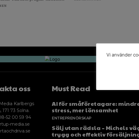
NEN
Vi använder coo
akta oss
Must Read
AI för småföretagare: mindr
Media Karlbergs
stress, mer lönsamhet
, 171 73 Solna.
08-52 00 59 94
ENTREPRENÖRSKAP
rtup-media.se
Sälj utan rädsla – Michels väg
rtaochdriva.se
trygg och effektiv försäljnin