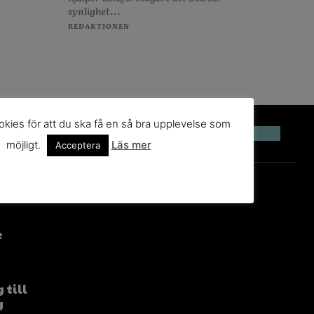
synlighet...
REDAKTIONEN
kies för att du ska få en så bra upplevelse som
möjligt.
Läs mer
Acceptera
e
 till
g