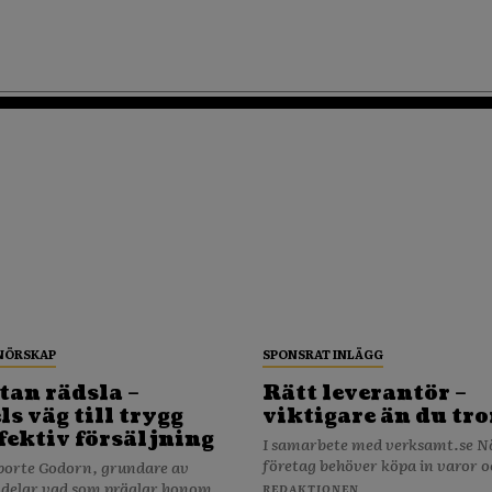
NÖRSKAP
SPONSRAT INLÄGG
tan rädsla –
Rätt leverantör –
s väg till trygg
viktigare än du tro
fektiv försäljning
I samarbete med verksamt.se När ditt
företag behöver köpa in varor o
porte Godorn, grundare av
 delar vad som präglar honom...
REDAKTIONEN