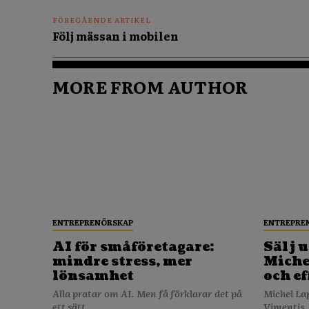
FÖREGÅENDE ARTIKEL
Följ mässan i mobilen
MORE FROM AUTHOR
ENTREPRENÖRSKAP
ENTREPRE
AI för småföretagare:
Sälj u
mindre stress, mer
Michel
lönsamhet
och ef
Alla pratar om AI. Men få förklarar det på
Michel La
ett sätt...
Vimentis,