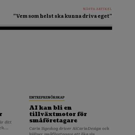
NÄSTA ARTIKEL
”Vem som helst ska kunna driva eget”
ENTREPRENÖRSKAP
AI kan bli en
r
tillväxtmotor för
småföretagare
ch...
Carin Sigeskog driver AiCarinDesign och
hjälper småföretagare att öka sin