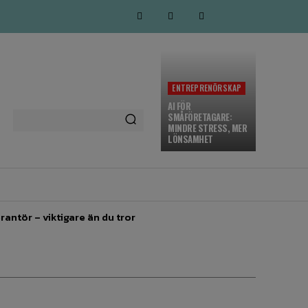
ENTREPRENÖRSKAP
AI FÖR
SMÅFÖRETAGARE:
MINDRE STRESS, MER
LÖNSAMHET
MARKNADSFÖRING
MORE
rantör – viktigare än du tror