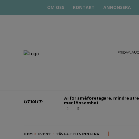
OM OSS
KONTAKT
ANNONSERA
STARTA
FRIDAY, AUG
& DRIVA
HEM
STARTUP BAR
EKONOMI
EN
AI för småföretagare: mindre stre
UTVALT:
mer lönsamhet
HEM
EVENT
TÄVLA OCH VINN FINA...