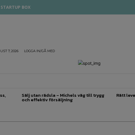
STARTUP BOX
UST 7, 2026
LOGGA IN/GÅ MED
TREPRENÖRSKAP
FÖRSÄLJNING
INSPIRATION
ss,
Sälj utan rädsla – Michels väg till trygg
Rätt leve
och effektiv försäljning