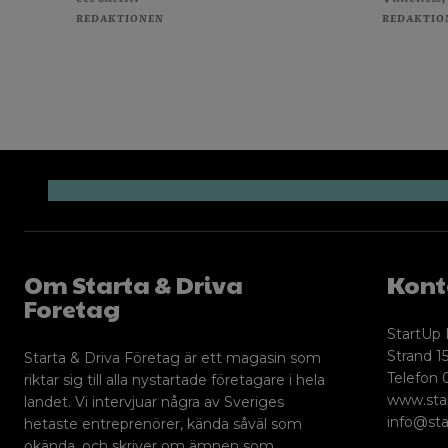
REDAKTIONEN
REDAKTIO
Om Starta & Driva
Kont
Foretag
StartUp 
Strand 15
Starta & Driva Företag är ett magasin som
Telefon 
riktar sig till alla nystartade företagare i hela
www.sta
landet. Vi intervjuar några av Sveriges
info@sta
hetaste entreprenörer, kända såväl som
okända, och skriver om ämnen som