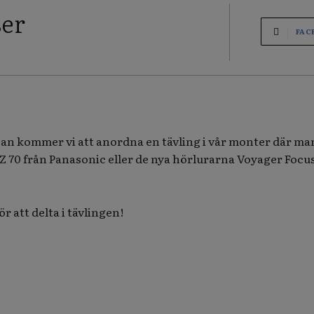
ser
FAC
n kommer vi att anordna en tävling i vår monter där ma
 70 från Panasonic eller de nya hörlurarna Voyager Focu
r att delta i tävlingen!