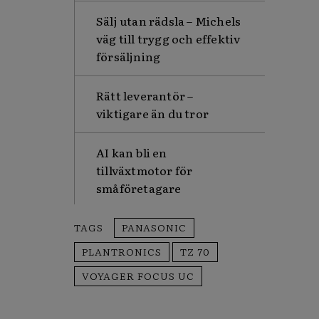
Sälj utan rädsla – Michels
väg till trygg och effektiv
försäljning
Rätt leverantör –
viktigare än du tror
AI kan bli en
tillväxtmotor för
småföretagare
TAGS
PANASONIC
PLANTRONICS
TZ 70
VOYAGER FOCUS UC