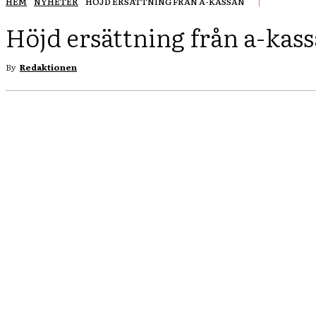
HEM
NYHETER
HÖJD ERSÄTTNING FRÅN A-KASSAN
Höjd ersättning från a-kas
By
Redaktionen