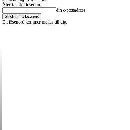
Återställ ditt lösenord
din e-postadress
Ett lösenord kommer mejlas till dig.
OM OSS
KONTAKT
ANNONSERA
STARTUP B
STARTA &
DRIVA