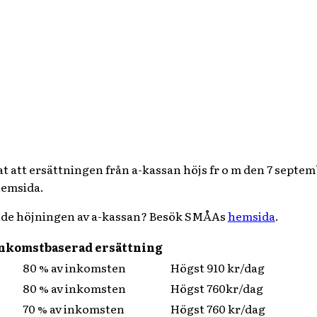
t att ersättningen från a-kassan höjs fr o m den 7 septem
hemsida.
ende höjningen av a-kassan? Besök SMÅAs
hemsida
.
 inkomstbaserad ersättning
80 % av inkomsten
Högst 910 kr/dag
80 % av inkomsten
Högst 760kr/dag
70 % av inkomsten
Högst 760 kr/dag