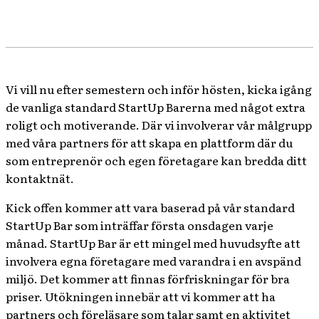
EBOOK
TWITTER
PINTEREST
WHATSAPP
Vi vill nu efter semestern och inför hösten, kicka igång
de vanliga standard StartUp Barerna med något extra
roligt och motiverande. Där vi involverar vår målgrupp
med våra partners för att skapa en plattform där du
som entreprenör och egen företagare kan bredda ditt
kontaktnät.
Kick offen kommer att vara baserad på vår standard
StartUp Bar som inträffar första onsdagen varje
månad. StartUp Bar är ett mingel med huvudsyfte att
involvera egna företagare med varandra i en avspänd
miljö. Det kommer att finnas förfriskningar för bra
priser. Utökningen innebär att vi kommer att ha
partners och föreläsare som talar samt en aktivitet