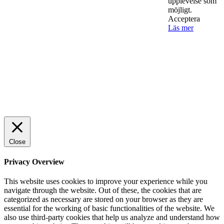
Sälj utan rädsla – Michels väg till trygg och
upplevelse som
effektiv försäljning
möjligt.
Acceptera
Läs mer
Rätt leverantör – viktigare än du tror
© 2022 StartUp Media. All Rights Reserved.
Close
Privacy Overview
This website uses cookies to improve your experience while you
navigate through the website. Out of these, the cookies that are
categorized as necessary are stored on your browser as they are
essential for the working of basic functionalities of the website. We
also use third-party cookies that help us analyze and understand how