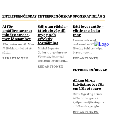
ENTREPRENÖRSKAP
ENTREPRENÖRSKAP
SPONSRAT INLÄGG
AI för
Sälj utan rädsla –
Rätt leverantör –
småföretagare:
Michels väg till
viktigare än du
mindre stress,
trygg och
tror
mer lönsamhet
effektiv
I samarbete med
försäljning
Alla pratar om AI. Men
verksamt.se När ditt
få förklarar det på ett
Michel Laporte
företag behöver köpa
sätt...
Godorn, grundare av
in varor och...
Vimentis, delar vad
REDAKTIONEN
REDAKTIONEN
som präglar honom...
REDAKTIONEN
ENTREPRENÖRSKAP
AI kan bli en
tillväxtmotor för
småföretagare
Carin Sigeskog driver
AiCarinDesign och
hjälper småföretagare
att öka sin synlighet...
REDAKTIONEN