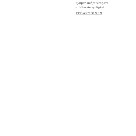
hjälper småföretagare
att öka sin synlighet...
REDAKTIONEN
Om Starta & Driva Foretag