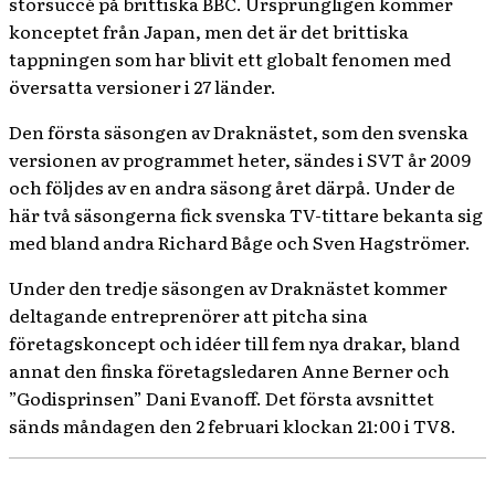
storsuccé på brittiska BBC. Ursprungligen kommer
konceptet från Japan, men det är det brittiska
tappningen som har blivit ett globalt fenomen med
översatta versioner i 27 länder.
Den första säsongen av Draknästet, som den svenska
versionen av programmet heter, sändes i SVT år 2009
och följdes av en andra säsong året därpå. Under de
här två säsongerna fick svenska TV-tittare bekanta sig
med bland andra Richard Båge och Sven Hagströmer.
Under den tredje säsongen av Draknästet kommer
deltagande entreprenörer att pitcha sina
företagskoncept och idéer till fem nya drakar, bland
annat den finska företagsledaren Anne Berner och
”Godisprinsen” Dani Evanoff. Det första avsnittet
sänds måndagen den 2 februari klockan 21:00 i TV8.