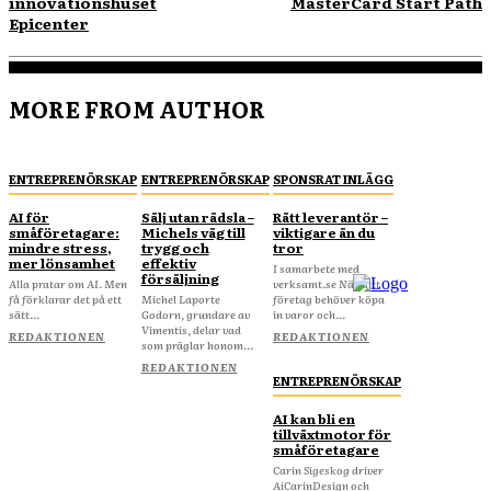
innovationshuset
MasterCard Start Path
Epicenter
MORE FROM AUTHOR
ENTREPRENÖRSKAP
ENTREPRENÖRSKAP
SPONSRAT INLÄGG
AI för
Sälj utan rädsla –
Rätt leverantör –
småföretagare:
Michels väg till
viktigare än du
mindre stress,
trygg och
tror
mer lönsamhet
effektiv
I samarbete med
försäljning
Alla pratar om AI. Men
verksamt.se När ditt
få förklarar det på ett
Michel Laporte
företag behöver köpa
sätt...
Godorn, grundare av
in varor och...
Vimentis, delar vad
REDAKTIONEN
REDAKTIONEN
som präglar honom...
REDAKTIONEN
ENTREPRENÖRSKAP
AI kan bli en
tillväxtmotor för
småföretagare
Carin Sigeskog driver
AiCarinDesign och