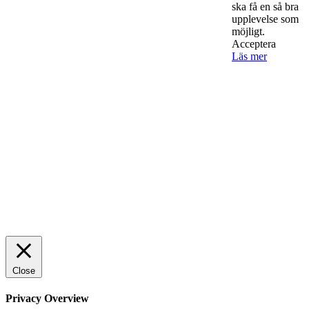
ska få en så bra
upplevelse som
AI för småföretagare: mindre stress, mer
möjligt.
Acceptera
lönsamhet
Läs mer
Sälj utan rädsla – Michels väg till trygg och
effektiv försäljning
Rätt leverantör – viktigare än du tror
© 2022 StartUp Media. All Rights Reserved.
Close
Privacy Overview