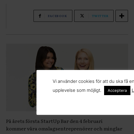
Vi använder cookies för att du ska få e
upplevelse som möjligt.
L
Acceptera