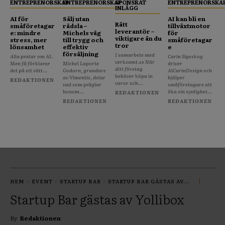
ENTREPRENÖRSKAP
ENTREPRENÖRSKAP
SPONSRAT
ENTREPRENÖRSKA
INLÄGG
AI för
Sälj utan
AI kan bli en
Rätt
småföretagar
rädsla –
tillväxtmotor
leverantör –
e: mindre
Michels väg
för
viktigare än du
stress, mer
till trygg och
småföretagar
tror
lönsamhet
effektiv
e
försäljning
I samarbete med
Alla pratar om AI.
Carin Sigeskog
verksamt.se När
Men få förklarar
Michel Laporte
driver
ditt företag
det på ett sätt...
Godorn, grundare
AiCarinDesign och
behöver köpa in
av Vimentis, delar
hjälper
REDAKTIONEN
varor och...
vad som präglar
småföretagare att
honom...
öka sin synlighet...
REDAKTIONEN
REDAKTIONEN
REDAKTIONEN