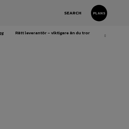
SEARCH
PLANS
gg
Rätt leverantör – viktigare än du tror