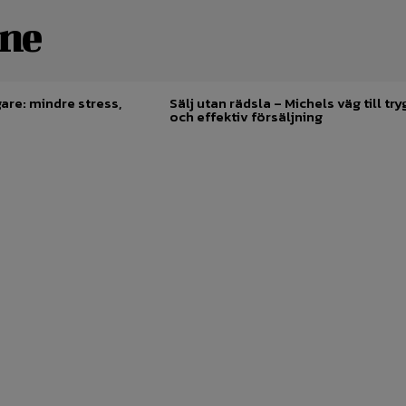
ine
are: mindre stress,
Sälj utan rädsla – Michels väg till try
och effektiv försäljning