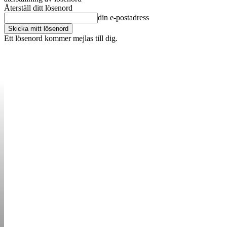
Återställ ditt lösenord
din e-postadress
Ett lösenord kommer mejlas till dig.
OM OSS
KONTAKT
ANNONSERA
STARTUP B
STARTA &
DRIVA