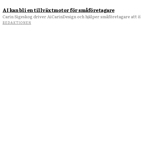
AI kan bli en tillväxtmotor för småföretagare
Carin Sigeskog driver AiCarinDesign och hjälper småföretagare att öka
REDAKTIONEN