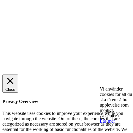
Sälj utan rädsla – Michels väg till trygg och
effektiv försäljning
ENTREPRENÖRSKAP
Rätt leverantör – viktigare än du tror
SPONSRAT INLÄGG
© 2025 StartUp Media. All Rights Reserved.
Vi använder
Close
cookies för att du
ska få en så bra
Privacy Overview
upplevelse som
möjligt.
This website uses cookies to improve your experience while you
Acceptera
navigate through the website. Out of these, the cookies that are
Läs mer
categorized as necessary are stored on your browser as they are
essential for the working of basic functionalities of the website. We