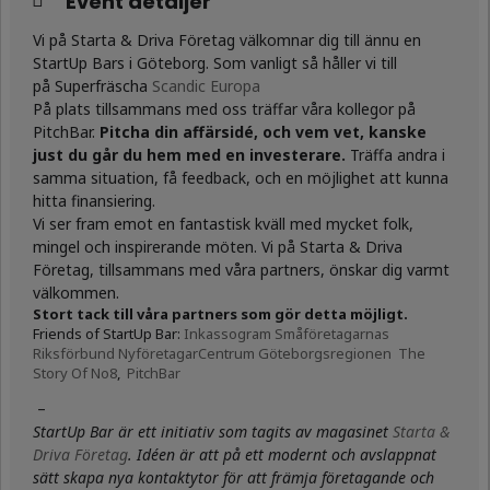
Event detaljer
Vi på Starta & Driva Företag välkomnar dig till ännu en
StartUp Bars i Göteborg. Som vanligt så håller vi till
på Superfräscha
Scandic Europa
På plats tillsammans med oss träffar våra kollegor på
PitchBar.
Pitcha din affärsidé, och vem vet, kanske
just du går du hem med en investerare.
Träffa andra i
samma situation, få feedback, och en möjlighet att kunna
hitta finansiering.
Vi ser fram emot en fantastisk kväll med mycket folk,
mingel och inspirerande möten. Vi på Starta & Driva
Företag, tillsammans med våra partners, önskar dig varmt
välkommen.
Stort tack till våra partners som gör detta möjligt.
Friends of StartUp Bar:
Inkassogram
Småföretagarnas
Riksförbund
NyföretagarCentrum Göteborgsregionen
The
Story Of No8
,
PitchBar
–
StartUp Bar är ett initiativ som tagits av magasinet
Starta &
Driva Företag
. Idéen är att på ett modernt och avslappnat
sätt skapa nya kontaktytor för att främja företagande och