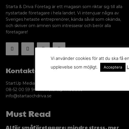
Starta & Driva Företag är ett magasin som riktar sig till alla
nystartade företagare i hela landet. Vi intervjuar några av
Sveriges hetaste entreprenörer, kända såväl som okända,
och skriver om ämnen som intresserar och berör alla
företagare!
Vi använder cookies för att du ska få e
upplevelse som möjligt.
L
Acceptera
Kontakta oss
StartUp Media Karlbergs Strand 15, 171 73 Solna. Telefon
08-52 00 59 94 www.startup-media.se
info@startaochdriva.se
Must Read
AI för småföretagare: mindre stress, mer