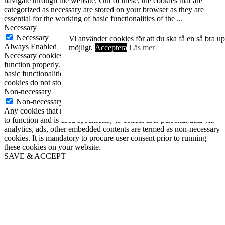
navigate through the website. Out of these, the cookies that are
categorized as necessary are stored on your browser as they are
essential for the working of basic functionalities of the
...
Necessary
Necessary
Vi använder cookies för att du ska få en så bra u
Always Enabled
möjligt.
Acceptera
Läs mer
Necessary cookies are absolutely essential for the website to
function properly. This category only includes cookies that ensures
basic functionalities and security features of the website. These
cookies do not store any personal information.
Non-necessary
Non-necessary
Any cookies that may not be particularly necessary for the website
to function and is used specifically to collect user personal data via
analytics, ads, other embedded contents are termed as non-necessary
cookies. It is mandatory to procure user consent prior to running
these cookies on your website.
SAVE & ACCEPT