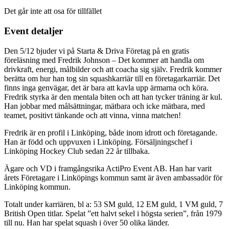
Det går inte att osa för tillfället
Event detaljer
Den 5/12 bjuder vi på Starta & Driva Företag på en gratis
föreläsning med Fredrik Johnson – Det kommer att handla om
drivkraft, energi, målbilder och att coacha sig själv.
Fredrik kommer
berätta om hur han tog sin squashkarriär till en företagarkarriär. Det
finns inga genvägar, det är bara att kavla upp ärmarna och köra.
Fredrik styrka är den mentala biten och att han tycker träning är kul.
Han jobbar med målsättningar, mätbara och icke mätbara, med
teamet, positivt tänkande och att vinna, vinna matchen!
Fredrik är en profil i Linköping, både inom idrott och företagande.
Han är född och uppvuxen i Linköping. Försäljningschef i
Linköping Hockey Club sedan 22 år tillbaka.
Ägare och VD i framgångsrika ActiPro Event AB. Han har varit
årets Företagare i Linköpings kommun samt är även ambassadör för
Linköping kommun.
Totalt under karriären, bl a: 53 SM guld, 12 EM guld, 1 VM guld, 7
British Open titlar. Spelat ”ett halvt sekel i högsta serien”, från 1979
till nu. Han har spelat squash i över 50 olika länder.