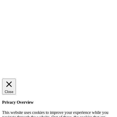
ENTREPRENÖRSKAP
Sälj utan rädsla – Michels väg till trygg och
effektiv försäljning
ENTREPRENÖRSKAP
Rätt leverantör – viktigare än du tror
SPONSRAT INLÄGG
© 2025 StartUp Media. All Rights Reserved.
Close
Privacy Overview
This website uses cookies to improve your experience while you