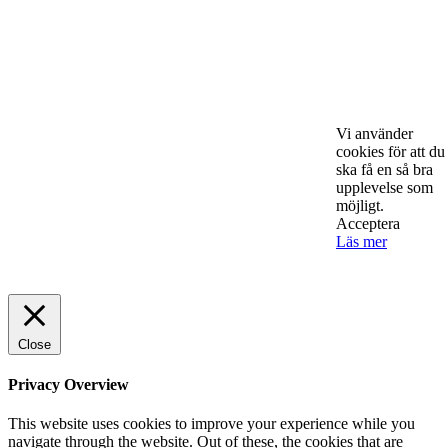
ENTREPRENÖRSKAP
Sälj utan rädsla – Michels väg till trygg och
effektiv försäljning
ENTREPRENÖRSKAP
Rätt leverantör – viktigare än du tror
Vi använder
SPONSRAT INLÄGG
cookies för att du
ska få en så bra
upplevelse som
möjligt.
Acceptera
Läs mer
© 2025 StartUp Media. All Rights Reserved.
Close
Privacy Overview
This website uses cookies to improve your experience while you
navigate through the website. Out of these, the cookies that are