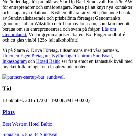
Nu är det dags för premiär av StartUp Bar i Sundsvall. En skön AW
för entreprenörer och småföretagare. Passa på att knyt nya kontakter
och skapa nya relationer. Kvällen till ära får vi ett spännande besök
av Sundsvallsbaserade och prisbelönta företaget Genomtänkts
grundare, Johan Wikström och Thomas Jonasson, som kommer att
berätta om sin entreprenörsresa och svara på frågor.
Läs om
Genomtänkt.
Vi har grymma priser i baren. Ex. Fingerfoodbuffé
och ett glas vin/öl 125:- (alt alkoholfritt)
Vi på Starta & Driva Företag, tillsammans med våra partners,
Unionen Egenföretagare
,
NyföretagarCentrum Sundsvall
,
Inkassogram
och
Hotell Baltic
ser fram emot en fantastisk kväll med
mycket folk, mingel och inspirerande möten.
Tid
13 oktober, 2016
17:00
-
19:00
(GMT+00:00)
Plats
Best Western Hotel Baltic
Sjögatan 5, 852 34 Sundsvall