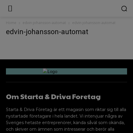
Home
edvin-johansson-automat
edvin-johansson-automat
edvin-johansson-automat
Om Starta & Driva Foretag
Starta & Driva Företag är ett magasin som riktar sig till alla
nystartade företagare i hela landet. Vi intervjuar några av
Sveriges hetaste entreprenörer, kända såväl som okända,
och skriver om ämnen som intresserar och berör alla