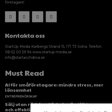
företagare!
Kontakta oss
StartUp Media Karlbergs Strand 15, 171 73 Solna. Telefon
08-52 00 59 94 www.startup-media.se
info@startaochdriva.se
Must Read
AI för småföretagare: mindre stress, mer
lönsamhet
ENTREPRENÖRSKAP
Sälj utan rädsla – Michels väg till trygg
och effektiv försäljning