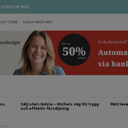
STARTUP BOX
UST 7, 2026
LOGGA IN/GÅ MED
TREPRENÖRSKAP
FÖRSÄLJNING
INSPIRATION
ss,
Sälj utan rädsla – Michels väg till trygg
Rätt leve
och effektiv försäljning
w res