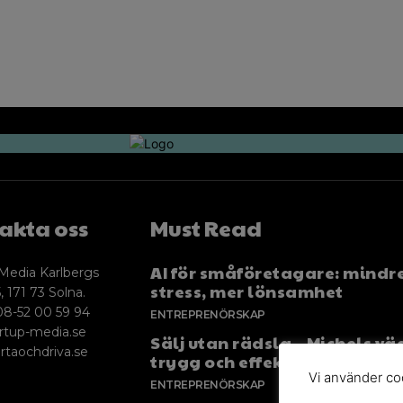
akta oss
Must Read
AI för småföretagare: mindr
Media Karlbergs
stress, mer lönsamhet
, 171 73 Solna.
08-52 00 59 94
ENTREPRENÖRSKAP
rtup-media.se
Sälj utan rädsla – Michels väg
rtaochdriva.se
trygg och effektiv försäljnin
Vi använder coo
ENTREPRENÖRSKAP