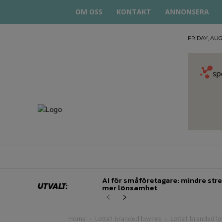
OM OSS
KONTAKT
ANNONSERA
FRIDAY, AUG
STARTA
& DRIVA
HEM
STARTUP BAR
EKONOMI
EN
AI för småföretagare: mindre stre
UTVALT:
mer lönsamhet
Home
Lotta1 branded low res
Lotta1 branded lo