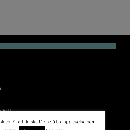
e
 till
g
kies för att du ska få en så bra upplevelse som