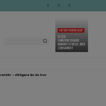
ENTREPRENÖRSKAP
AI FÖR
SMÅFÖRETAGARE:
MINDRE STRESS, MER
LÖNSAMHET
MARKNADSFÖRING
MORE
rantör – viktigare än du tror