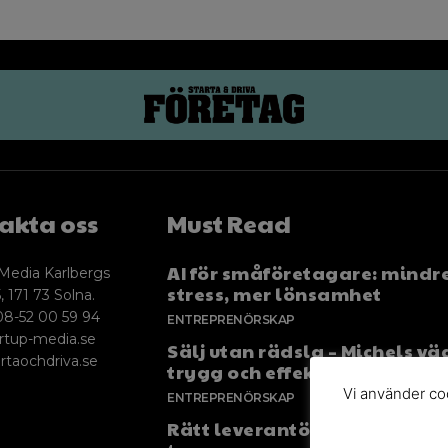
akta oss
Must Read
AI för småföretagare: mindr
Media Karlbergs
stress, mer lönsamhet
, 171 73 Solna.
08-52 00 59 94
ENTREPRENÖRSKAP
rtup-media.se
Sälj utan rädsla – Michels väg
rtaochdriva.se
trygg och effektiv försäljnin
Vi använder coo
ENTREPRENÖRSKAP
Rätt leverantör – viktigare ä