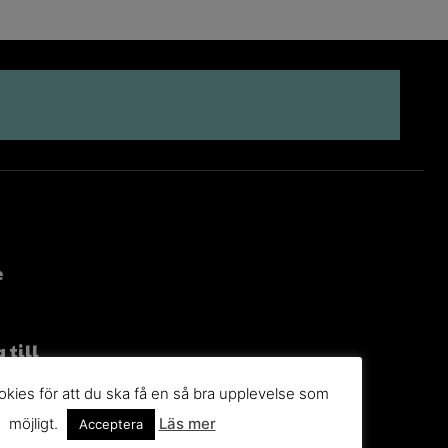
e
 till
g
kies för att du ska få en så bra upplevelse som
möjligt.
Läs mer
n du
Acceptera