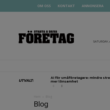
OM OSS
KONTAKT
ANNONSERA
STARTA
& DRIVA
SATURDAY, 
HEM
STARTUP BAR
EKONOMI
EN
AI för småföretagare: mindre stre
UTVALT:
mer lönsamhet
Hem
Blog
Blog