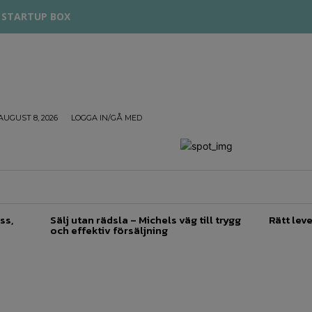
STARTUP BOX
AUGUST 8, 2026
LOGGA IN/GÅ MED
TREPRENÖRSKAP
FÖRSÄLJNING
INSPIRATION
ss,
Sälj utan rädsla – Michels väg till trygg
Rätt leve
och effektiv försäljning