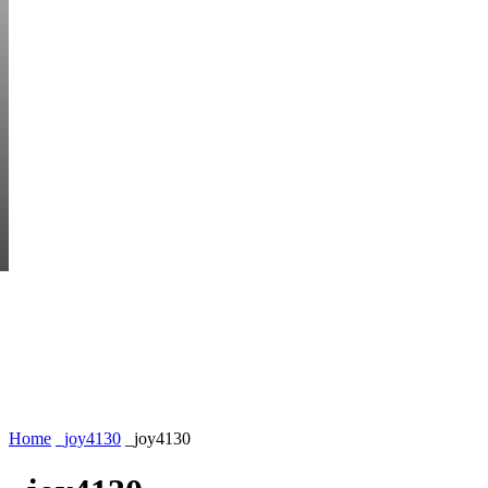
THURSDAY, AUGUS
HEM
STARTUP BAR
EKONOMI
ENTR
AI för småföretagare: mindre stress, mer
UTVALT:
lönsamhet
Rätt leverantör – viktigare än du tror
Home
_joy4130
_joy4130