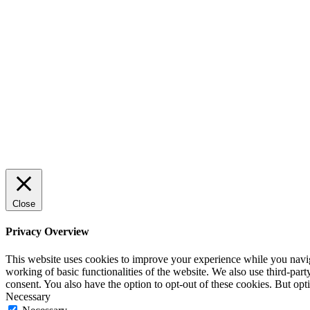
Sälj utan rädsla – Michels väg till
trygg och effektiv försäljning
ENTREPRENÖRSKAP
Rätt leverantör – viktigare än du tror
SPONSRAT INLÄGG
Close
Privacy Overview
This website uses cookies to improve your experience while you navigat
working of basic functionalities of the website. We also use third-pa
consent. You also have the option to opt-out of these cookies. But op
Necessary