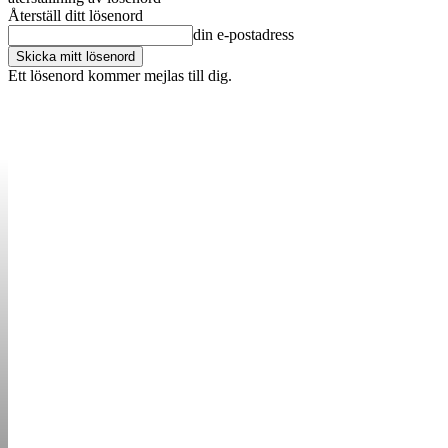
Återställ ditt lösenord
din e-postadress
Ett lösenord kommer mejlas till dig.
OM OSS
KONTAKT
ANNONSERA
STARTUP B
STARTA &
DRIVA