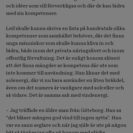
och idéer som vill förverkligas och där de kan bidra
med sin kompetenser.
Leif skulle kunna skriva en lista på hundratals olika
kompetenser som samhället behöver, där det finns
unga människor som skulle kunna kliva in och
bidra, både inom det privata näringslivet och inom
offentlig förvaltning. Det är enligt honom slöseri
att det finns mängder av kompetens där ute som
inte kommer till användning. Han liknar det med
solenergi, där vi nu bara använder en liten bråkdel,
även om det numera är vanligare med solceller och
så vidare. Det är samma sak med vindenergi.
– Jag träffade en äldre man från Göteborg. Han sa
“det blåser mången god vind till ingen nytta”. Han
var en sann seglare och när jag själv är ute på någon
båt så tänker jag ofta på honom med glädje.