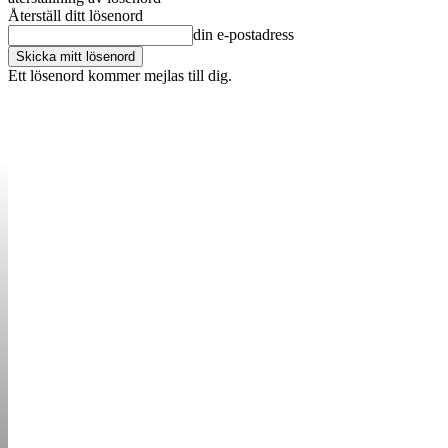
Återställ ditt lösenord
din e-postadress
Ett lösenord kommer mejlas till dig.
OM OSS
KONTAKT
ANNONSERA
STARTUP B
STARTA &
DRIVA