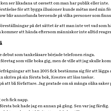
ken ser likadana ut oavsett om man har publik eller inte.
förståelse för att bygga illusioner kunde mötas med min f
how blir annorlunda beroende på vilka personer som finns 
 föreställningar på det sättet är att man inte vet vad som 
om kommer att hända eftersom människor inte alltid reager
å
e debut som tankeläsare började telefonen ringa.
r företag som ville boka gig, men de ville att jag skulle 
rfrågningar att han 2005 fick bestämma sig för att lägga a
 skriva på sin första bok,
Konsten att läsa tankar
.
på att bli författare. Jag pratade om så många olika saker 
 och fick napp.
n första bok hade jag en annan på gång. Sen var jag färdig.