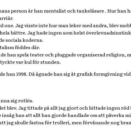
hans person är han mentalist och tankeläsare . Hur han h
arriär.
odd one. Jag visste inte hur man leker med andra, blev mob
t hela bättre. Jag hade ingen som helst överlevnadsinstink
de sociala koderna.
talism föddes där.
de han spela teater och pluggade organiserad religion, 
 tyckte var kul för stunden.
de han 1998. Då ägnade han sig åt grafisk formgivning vid
nna sig rotlös.
 det blev. Jag tittade på allt jag gjort och hittade ingen r
e insåg han att allt han gjorde handlade om att påverka m
att jag skulle fastna för trolleri, men förvånande nog brann