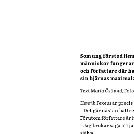
Som ung förstod
Henr
människor fungerar o
och författare där ha
sin hjärnas maximala
Text Maria Östlund, Foto
Henrik Fexeus
är precis
– Det går nästan bättre
Förutom författare är h
– Jag brukar säga att ja
själva.