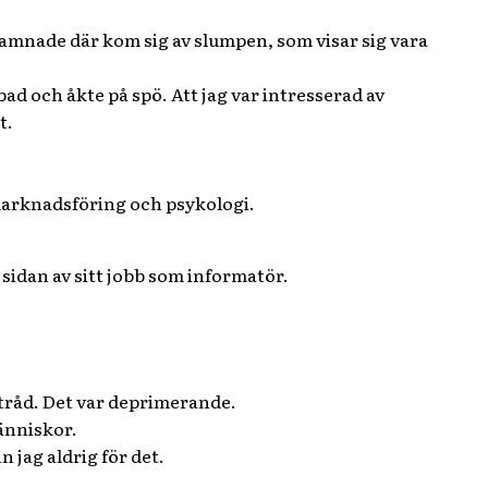
amnade där kom sig av slumpen, som visar sig vara
bad och åkte på spö. Att jag var intresserad av
t.
marknadsföring och psykologi.
 sidan av sitt jobb som informatör.
öd tråd. Det var deprimerande.
änniskor.
 jag aldrig för det.