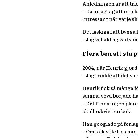
Anledningen är att tric
– Då insåg jag att min 
intressant när varje s
Det läskiga i att bygga
– Jag vet aldrig vad s
Flera ben att stå p
2004, när Henrik gjord
– Jag trodde att det va
Henrik fick så många fö
samma veva började han
– Det fanns ingen plan 
skulle skriva en bok.
Han googlade på förlag
– Om folk ville läsa mi