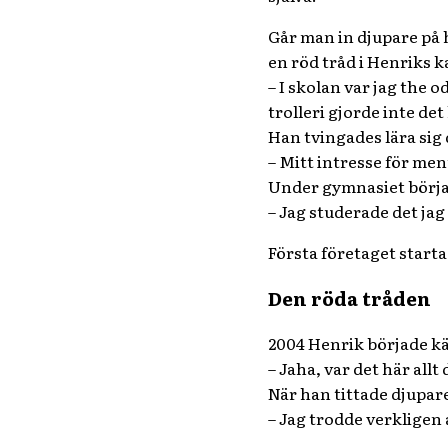
Går man in djupare på 
en röd tråd i Henriks k
– I skolan var jag the 
trolleri gjorde inte de
Han tvingades lära sig 
– Mitt intresse för men
Under gymnasiet börja
– Jag studerade det jag
Första företaget starta
Den röda tråden
2
004 Henrik började kä
– Jaha, var det här allt
När han tittade djupar
– Jag trodde verkligen 