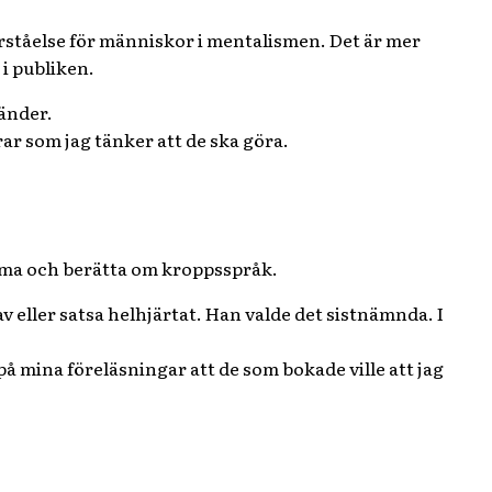
örståelse för människor i mentalismen. Det är mer
i publiken.
händer.
ar som jag tänker att de ska göra.
komma och berätta om kroppsspråk.
v eller satsa helhjärtat. Han valde det sistnämnda. I
på mina föreläsningar att de som bokade ville att jag