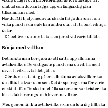
viktig budget och prioriteringar är för startups. Ett
ombud som du kan lägga upp en långsiktig plan
tillsammans med.
När du fått hjälp med avtal ska du fråga din jurist om
vilka punkter du själv kan ändra utan att ta bort viktiga
delar.
– Då behöver du inte betala en jurist vid varje tillfälle.
Börja med villkor
Det första man bör göra är att sätta upp allmänna
avtalsvillkor. De viktigaste punkterna du vill ha med
oavsett vilka avtal det gäller.
– Gör du en satsning på bra allmänna avtalsvillkor kan
du alltid ha kvar dem sen. Det är spelreglerna för varje
enskild affär. De ska innehålla saker som var tvister ska
lösas, fakturerings- och leveransvillkor.
Med genomtänkta avtalsvillkor kan du luta dig tillbaka