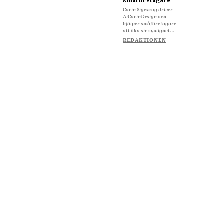
småföretagare
Carin Sigeskog driver
AiCarinDesign och
hjälper småföretagare
att öka sin synlighet...
REDAKTIONEN
Om Starta & Driva Foretag