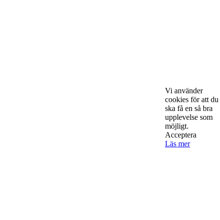
Starta & Driva Företag är ett magasin som riktar sig till alla
nystartade företagare i hela landet. Vi intervjuar några av
Sveriges hetaste entreprenörer, kända såväl someeeee
okända, och skriver om ämnen som intresserar och
bereeeeeör alla företagare!
Vi använder
cookies för att du
ska få en så bra
upplevelse som
möjligt.
Acceptera
Kontakta oss
Läs mer
StartUp Media Karlbergs Strand 15, 171 73 Solna. Telefon 08-52
00 59 94 www.startup-media.se info@startaochdriva.se