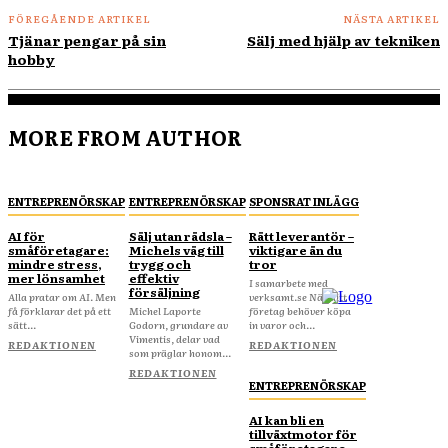
FÖREGÅENDE ARTIKEL
NÄSTA ARTIKEL
Tjänar pengar på sin
Sälj med hjälp av tekniken
hobby
MORE FROM AUTHOR
ENTREPRENÖRSKAP
ENTREPRENÖRSKAP
SPONSRAT INLÄGG
AI för
Sälj utan rädsla –
Rätt leverantör –
småföretagare:
Michels väg till
viktigare än du
mindre stress,
trygg och
tror
mer lönsamhet
effektiv
I samarbete med
försäljning
Alla pratar om AI. Men
verksamt.se När ditt
få förklarar det på ett
Michel Laporte
företag behöver köpa
sätt...
Godorn, grundare av
in varor och...
Vimentis, delar vad
REDAKTIONEN
REDAKTIONEN
som präglar honom...
REDAKTIONEN
ENTREPRENÖRSKAP
AI kan bli en
tillväxtmotor för