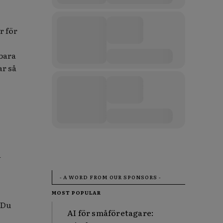
r för
bara
ar så
a
- A WORD FROM OUR SPONSORS -
MOST POPULAR
 Du
AI för småföretagare: