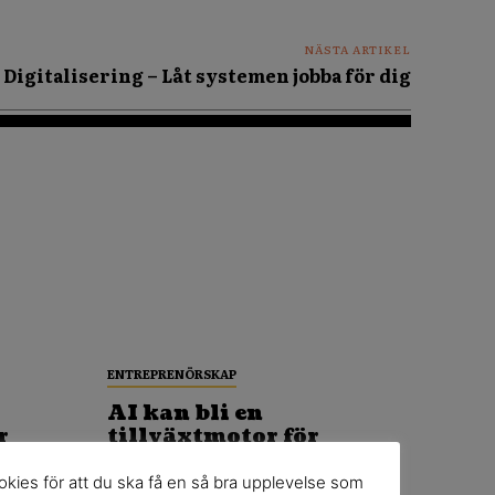
NÄSTA ARTIKEL
Digitalisering – Låt systemen jobba för dig
ENTREPRENÖRSKAP
AI kan bli en
r
tillväxtmotor för
småföretagare
kies för att du ska få en så bra upplevelse som
ch...
Carin Sigeskog driver AiCarinDesign och