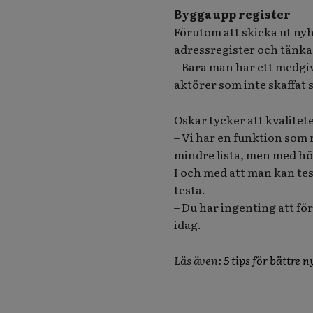
Bygga upp register
Förutom att skicka ut ny
adressregister och tänka
– Bara man har ett medgiv
aktörer som inte skaffat s
Oskar tycker att kvalitet
– Vi har en funktion som 
mindre lista, men med hö
I och med att man kan tes
testa.
– Du har ingenting att fö
idag.
Läs även:
5 tips för bättre 