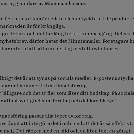
lauser
, grundare av
Minutemailer.com
.
m fick han för fem år sedan, då han tyckte att de produkte
marknaden är för krångliga.
gn, teknik och det tar lång tid att komma igång. Det ska 
t nyhetsbrev, därför heter det Minutemailer. Företagare h
har inte tid att sitta en hel dag med ett nyhetsbrev.
ktigt det är att synas på sociala medier. E-postens styrka
 när det kommer till marknadsföring.
 billigare och det är fler som läser ditt budskap. På social
r att nå synlighet som företag och det kan bli dyrt.
nadsföring passar alla typer av företag.
ore dumt att inte göra det i och med att det är så effektivt.
 mejl. Det räcker med en bild och en liten text en gång i