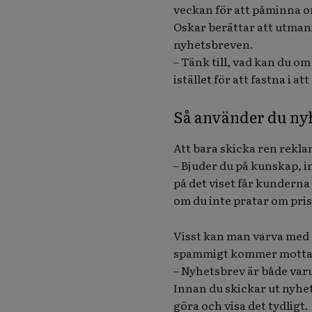
veckan för att påminna om
Oskar berättar att utmani
nyhetsbreven.
– Tänk till, vad kan du o
istället för att fastna i 
Så använder du ny
Att bara skicka ren rekla
– Bjuder du på kunskap, i
på det viset får kunderna
om du inte pratar om pris
Visst kan man varva med e
spammigt kommer mottag
– Nyhetsbrev är både var
Innan du skickar ut nyhe
göra och visa det tydligt.