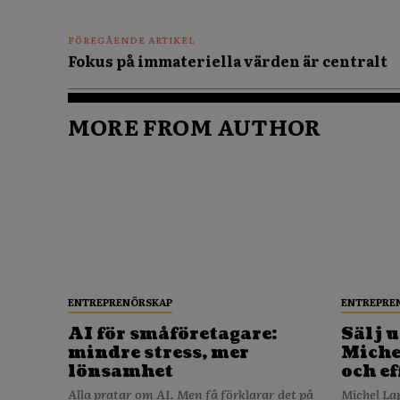
FÖREGÅENDE ARTIKEL
Fokus på immateriella värden är centralt
MORE FROM AUTHOR
ENTREPRENÖRSKAP
ENTREPRE
AI för småföretagare:
Sälj u
mindre stress, mer
Michel
lönsamhet
och ef
Alla pratar om AI. Men få förklarar det på
Michel La