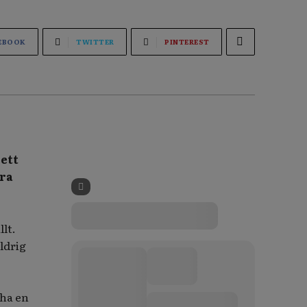
EBOOK
TWITTER
PINTEREST
 ett
öra
lt.
ldrig
 ha en