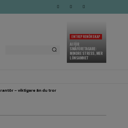
ENTREPRENÖRSKAP
AI FÖR
SMÅFÖRETAGARE:
MINDRE STRESS, MER
LÖNSAMHET
MARKNADSFÖRING
MORE
rantör – viktigare än du tror