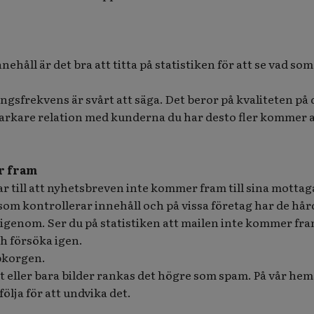
nehåll är det bra att titta på statistiken för att se vad som
ngsfrekvens är svårt att säga. Det beror på kvaliteten på 
starkare relation med kunderna du har desto fler kommer 
r fram
ar till att nyhetsbreven inte kommer fram till sina mottag
t som kontrollerar innehåll och på vissa företag har de hår
 igenom. Ser du på statistiken att mailen inte kommer fra
h försöka igen.
pkorgen.
t eller bara bilder rankas det högre som spam. På vår hem
ölja för att undvika det.