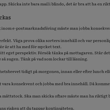
app. Skicka inte bara mail i blindo, det är bra att ha en rik
yckas
k inom e-postmarknadsföring måste man jobba konsekve
erfekt. Våga prova olika sorters innehåll och var personli
ör är att ha med för mycket text.
sitt eget perspektiv. Försök tänka på mottagaren. Står det
så sugen. Tänk på vad som lockar till läsning.
yhetsbrevet tidigt på morgonen, innan eller efter lunch ell
att vara konsekvent och jobba med bra innehåll. Då komme
a måttstock. Ska man skicka oftare måste man ha riktigt 
inns risken att du tappar kontinuiteten.