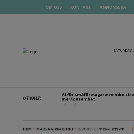
OM OSS
KONTAKT
ANNONSERA
STARTA
SATURDAY, 
& DRIVA
HEM
STARTUP BAR
EKONOMI
EN
AI för småföretagare: mindre stre
UTVALT:
mer lönsamhet
HEM
MARKNADSFÖRING
E-POST - ETT EFFEKTIVT...