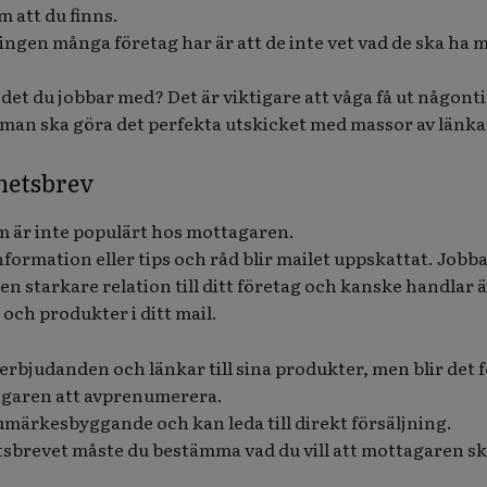
 att du finns.
ngen många företag har är att de inte vet vad de ska ha m
m det du jobbar med? Det är viktigare att våga få ut någont
att man ska göra det perfekta utskicket med massor av länka
hetsbrev
m är inte populärt hos mottagaren.
nformation eller tips och råd blir mailet uppskattat. Jobb
 en starkare relation till ditt företag och kanske handlar 
 och produkter i ditt mail.
rbjudanden och länkar till sina produkter, men blir det 
aren att avprenumerera.
umärkesbyggande och kan leda till direkt försäljning.
tsbrevet måste du bestämma vad du vill att mottagaren s