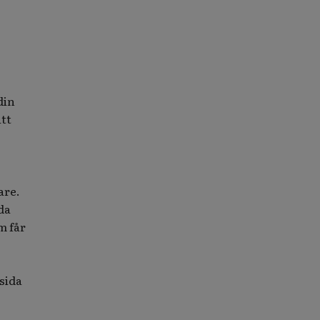
din
att
are.
da
m får
sida