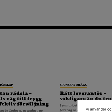
NÖRSKAP
SPONSRAT INLÄGG
tan rädsla –
Rätt leverantör –
s väg till trygg
viktigare än du tro
fektiv försäljning
I samarbete med verksamt.se När ditt
Vi använder coo
företag behöver köpa in varor o
porte Godorn, grundare av