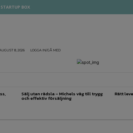
STARTUP BOX
AUGUST 8, 2026
LOGGA IN/GÅ MED
TREPRENÖRSKAP
FÖRSÄLJNING
INSPIRATION
ss,
Sälj utan rädsla – Michels väg till trygg
Rätt leve
och effektiv försäljning