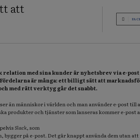
tt att
FAC
k relation med sina kunder är nyhetsbrev via e-post
a. Fördelarna är många: ett billigt sätt att marknadsf
 och med rätt verktyg går det snabbt.
sser än människor i världen och man använder e-post till al
ka produkter och tjänster som lanseras kommer e-post a
pelvis
Slack
, som
n, bygger på e-post. Det går knappt använda dem utan att