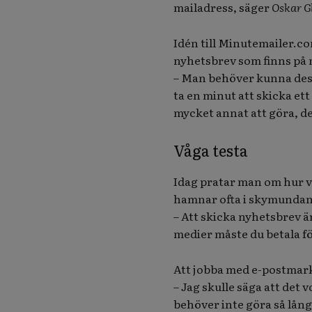
mailadress, säger
Oskar G
Idén till Minutemailer.co
nyhetsbrev som finns på 
– Man behöver kunna desi
ta en minut att skicka et
mycket annat att göra, de 
Våga testa
Idag pratar man om hur vi
hamnar ofta i skymundan
– Att skicka nyhetsbrev är
medier måste du betala fö
Att jobba med e-postmark
– Jag skulle säga att det v
behöver inte göra så långa