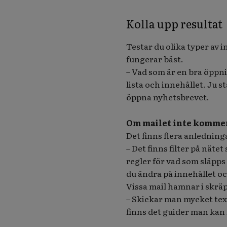
Kolla upp resultat
Testar du olika typer av in
fungerar bäst.
– Vad som är en bra öppni
lista och innehållet. Ju 
öppna nyhetsbrevet.
Om mailet inte komme
Det finns flera anledning
– Det finns filter på näte
regler för vad som släpps
du ändra på innehållet oc
Vissa mail hamnar i skrä
– Skickar man mycket tex
finns det guider man kan f