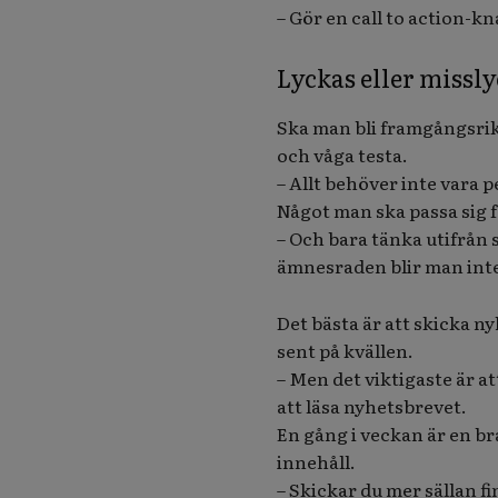
– Gör en call to action-kn
Lyckas eller missl
Ska man bli framgångsri
och våga testa.
– Allt behöver inte vara p
Något man ska passa sig f
– Och bara tänka utifrån 
ämnesraden blir man inte 
Det bästa är att skicka n
sent på kvällen.
– Men det viktigaste är 
att läsa nyhetsbrevet.
En gång i veckan är en br
innehåll.
– Skickar du mer sällan f