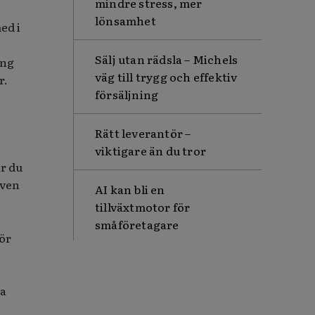
mindre stress, mer
lönsamhet
ed i
Sälj utan rädsla – Michels
ing
väg till trygg och effektiv
r.
försäljning
Rätt leverantör –
viktigare än du tror
ar du
även
AI kan bli en
tillväxtmotor för
småföretagare
för
ka