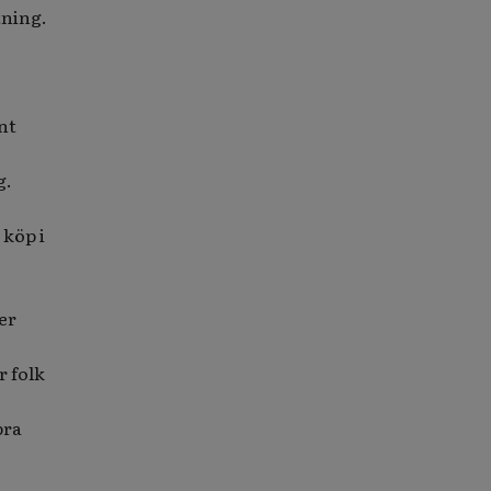
tning.
nt
g.
 köp i
er
r folk
bra