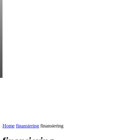
SATURDAY, AUGUS
HEM
STARTUP BAR
EKONOMI
ENTR
AI för småföretagare: mindre stress, mer
UTVALT:
lönsamhet
Rätt leverantör – viktigare än du tror
Home
finansiering
finansiering