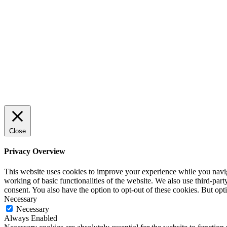
trygg och effektiv försäljning
ENTREPRENÖRSKAP
Rätt leverantör – viktigare än du tror
SPONSRAT INLÄGG
Close
Privacy Overview
This website uses cookies to improve your experience while you navigat
working of basic functionalities of the website. We also use third-pa
consent. You also have the option to opt-out of these cookies. But op
Necessary
Necessary
Always Enabled