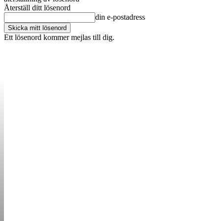
Återställ ditt lösenord
din e-postadress
Ett lösenord kommer mejlas till dig.
OM OSS
KONTAKT
ANNONSERA
STARTUP B
STARTA &
DRIVA