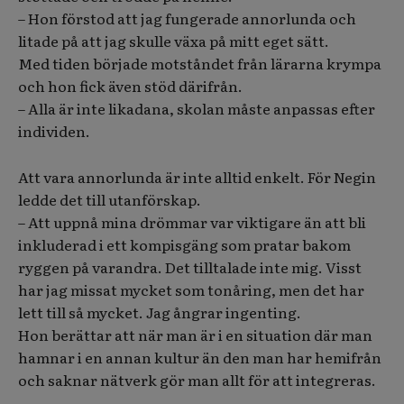
– Hon förstod att jag fungerade annorlunda och
litade på att jag skulle växa på mitt eget sätt.
Med tiden började motståndet från lärarna krympa
och hon fick även stöd därifrån.
– Alla är inte likadana, skolan måste anpassas efter
individen.
Att vara annorlunda är inte alltid enkelt. För Negin
ledde det till utanförskap.
– Att uppnå mina drömmar var viktigare än att bli
inkluderad i ett kompisgäng som pratar bakom
ryggen på varandra. Det tilltalade inte mig. Visst
har jag missat mycket som tonåring, men det har
lett till så mycket. Jag ångrar ingenting.
Hon berättar att när man är i en situation där man
hamnar i en annan kultur än den man har hemifrån
och saknar nätverk gör man allt för att integreras.