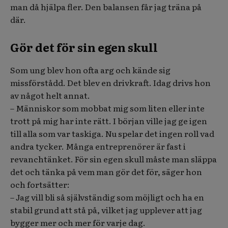
man då hjälpa fler. Den balansen får jag träna på
där.
Gör det för sin egen skull
Som ung blev hon ofta arg och kände sig
missförstådd. Det blev en drivkraft. Idag drivs hon
av något helt annat.
– Människor som mobbat mig som liten eller inte
trott på mig har inte rätt. I början ville jag ge igen
till alla som var taskiga. Nu spelar det ingen roll vad
andra tycker. Många entreprenörer är fast i
revanchtänket. För sin egen skull måste man släppa
det och tänka på vem man gör det för, säger hon
och fortsätter:
– Jag vill bli så självständig som möjligt och ha en
stabil grund att stå på, vilket jag upplever att jag
bygger mer och mer för varje dag.