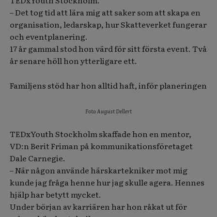
TEDxYouth Stockholm.
– Det tog tid att lära mig att saker som att skapa en
organisation, ledarskap, hur Skatteverket fungerar
och eventplanering.
17 år gammal stod hon värd för sitt första event. Två
år senare höll hon ytterligare ett.
Familjens stöd har hon alltid haft, inför planeringen
Foto August Dellert
TEDxYouth Stockholm skaffade hon en mentor,
VD:n Berit Friman på kommunikationsföretaget
Dale Carnegie.
– När någon använde härskartekniker mot mig
kunde jag fråga henne hur jag skulle agera. Hennes
hjälp har betytt mycket.
Under början av karriären har hon råkat ut för