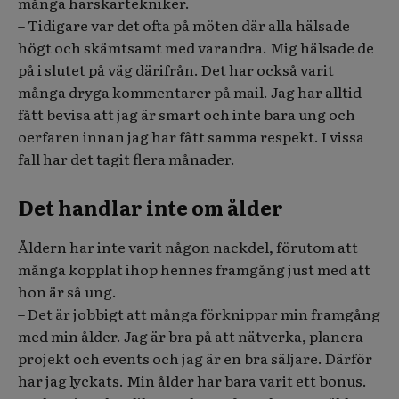
många härskartekniker.
– Tidigare var det ofta på möten där alla hälsade
högt och skämtsamt med varandra. Mig hälsade de
på i slutet på väg därifrån. Det har också varit
många dryga kommentarer på mail. Jag har alltid
fått bevisa att jag är smart och inte bara ung och
oerfaren innan jag har fått samma respekt. I vissa
fall har det tagit flera månader.
Det handlar inte om ålder
Åldern har inte varit någon nackdel, förutom att
många kopplat ihop hennes framgång just med att
hon är så ung.
– Det är jobbigt att många förknippar min framgång
med min ålder. Jag är bra på att nätverka, planera
projekt och events och jag är en bra säljare. Därför
har jag lyckats. Min ålder har bara varit ett bonus.