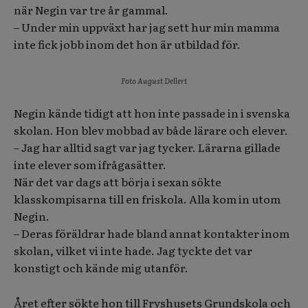
när Negin var tre år gammal.
– Under min uppväxt har jag sett hur min mamma
inte fick jobb inom det hon är utbildad för.
Foto August Dellert
Negin kände tidigt att hon inte passade in i svenska
skolan. Hon blev mobbad av både lärare och elever.
– Jag har alltid sagt var jag tycker. Lärarna gillade
inte elever som ifrågasätter.
När det var dags att b
örja i sexan
sökte
klasskompisarna till en friskola. Alla kom i
n utom
Negin.
– Deras föräldrar hade bland annat kontakter inom
skolan, vilket vi inte hade.
Jag tyckte det var
konstigt och kände mig utanför.
Året efter sökte hon till Fryshusets Grundskola och