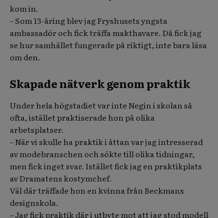
kom in.
– Som 13-åring blev jag Fryshusets yngsta
ambassadör och fick träffa makthavare. Då fick jag
se hur samhället fungerade på riktigt, inte bara läsa
om den.
Skapade nätverk genom praktik
Under hela högstadiet var inte Negin i skolan så
ofta, istället praktiserade hon på olika
arbetsplatser.
– När vi skulle ha praktik i åttan var jag intresserad
av modebranschen och sökte till olika tidningar,
men fick inget svar. Istället fick jag en praktikplats
av Dramatens kostymchef.
Väl där träffade hon en kvinna från Beckmans
designskola.
– Jag fick praktik där i utbyte mot att jag stod modell