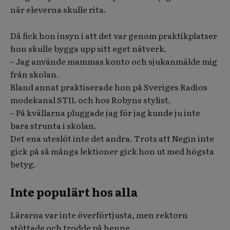
när eleverna skulle rita.
Då fick hon insyn i att det var genom praktikplatser
hon skulle bygga upp sitt eget nätverk.
– Jag använde mammas konto och sjukanmälde mig
från skolan.
Bland annat praktiserade hon på Sveriges Radios
modekanal STIL och hos Robyns stylist.
– På kvällarna pluggade jag för jag kunde ju inte
bara strunta i skolan.
Det ena uteslöt inte det andra. Trots att Negin inte
gick på så många lektioner gick hon ut med högsta
betyg.
Inte populärt hos alla
Lärarna var inte överförtjusta, men rektorn
stöttade och trodde på henne.