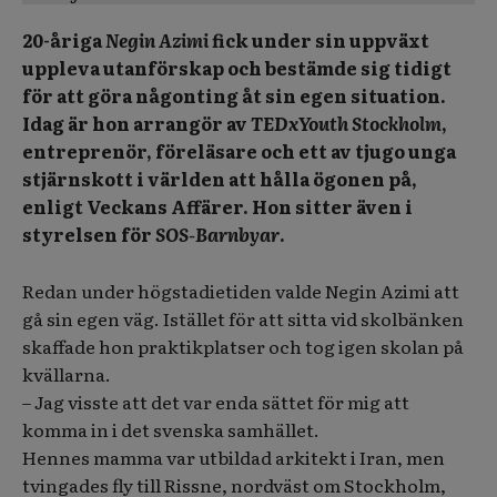
20-åriga
Negin Azimi
fick under sin uppväxt
uppleva utanförskap och bestämde sig tidigt
för att göra någonting åt sin egen situation.
Idag är hon arrangör av
TEDxYouth Stockholm
,
entreprenör, föreläsare och ett av tjugo unga
stjärnskott i världen att hålla ögonen på,
enligt Veckans Affärer. Hon sitter även i
styrelsen för
SOS-Barnbyar
.
Redan under högstadietiden valde Negin Azimi att
gå sin egen väg. Istället för att sitta vid skolbänken
skaffade hon praktikplatser och tog igen skolan på
kvällarna.
– Jag visste att det var end
a sättet för mig att
komma in i det svenska samhället.
Hennes mamma var utbildad arkitekt i Iran, men
tvingades fly till Rissne, nordväst om Stockholm,