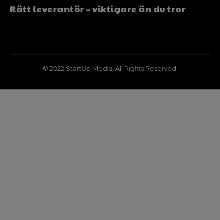
Rätt leverantör – viktigare än du tror
© 2022 StartUp Media. All Rights Reserved.