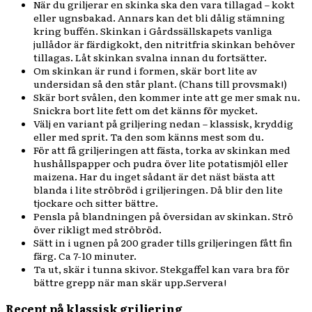
När du griljerar en skinka ska den vara tillagad – kokt
eller ugnsbakad. Annars kan det bli dålig stämning
kring buffén. Skinkan i Gårdssällskapets vanliga
jullådor är färdigkokt, den nitritfria skinkan behöver
tillagas. Låt skinkan svalna innan du fortsätter.
Om skinkan är rund i formen, skär bort lite av
undersidan så den står plant. (Chans till provsmak!)
Skär bort svålen, den kommer inte att ge mer smak nu.
Snickra bort lite fett om det känns för mycket.
Välj en variant på griljering nedan – klassisk, kryddig
eller med sprit. Ta den som känns mest som du.
För att få griljeringen att fästa, torka av skinkan med
hushållspapper och pudra över lite potatismjöl eller
maizena. Har du inget sådant är det näst bästa att
blanda i lite ströbröd i griljeringen. Då blir den lite
tjockare och sitter bättre.
Pensla på blandningen på översidan av skinkan. Strö
över rikligt med ströbröd.
Sätt in i ugnen på 200 grader tills griljeringen fått fin
färg. Ca 7-10 minuter.
Ta ut, skär i tunna skivor. Stekgaffel kan vara bra för
bättre grepp när man skär upp.Servera!
Recept på klassisk griljering