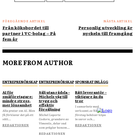
FÖREGÅENDE ARTIKEL
NÄSTA ARTIKEL
Från köksbordet till
Personlig utveckling är
partner i VC-bolag – På
nyckeln till framgång
fem år
MORE FROM AUTHOR
ENTREPRENÖRSKAP
ENTREPRENÖRSKAP
SPONSRAT INLÄGG
AI för
Sälj utan rädsla –
Rätt leverantör –
småföretagare:
Michels väg till
viktigare än du
mindre stress,
trygg och
tror
mer lönsamhet
effektiv
I samarbete med
försäljning
Alla pratar om AI. Men
verksamt.se När ditt
få förklarar det på ett
Michel Laporte
företag behöver köpa
sätt...
Godorn, grundare av
in varor och...
Vimentis, delar vad
REDAKTIONEN
REDAKTIONEN
som präglar honom...
REDAKTIONEN