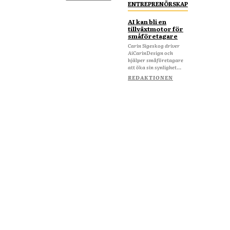
ENTREPRENÖRSKAP
AI kan bli en
tillväxtmotor för
småföretagare
Carin Sigeskog driver
AiCarinDesign och
hjälper småföretagare
att öka sin synlighet...
REDAKTIONEN