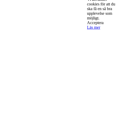
00 59 94 www.startup-media.se info@startaochdriva.se
cookies för att du
ska få en så bra
upplevelse som
möjligt.
Must Read
Acceptera
Läs mer
AI för småföretagare: mindre stress, mer
lönsamhet
Sälj utan rädsla – Michels väg till trygg och
effektiv försäljning
Rätt leverantör – viktigare än du tror
© 2022 StartUp Media. All Rights Reserved.