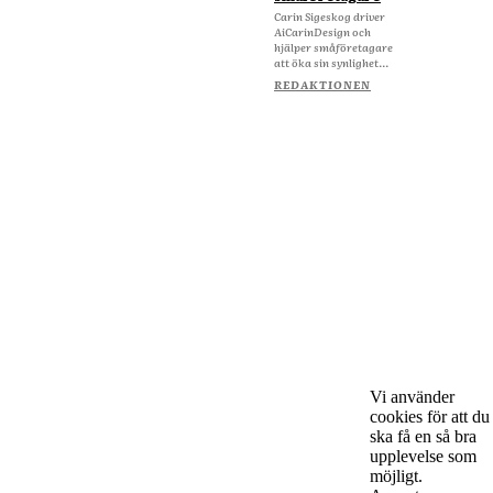
Carin Sigeskog driver
AiCarinDesign och
hjälper småföretagare
att öka sin synlighet...
REDAKTIONEN
Vi använder
cookies för att du
ska få en så bra
upplevelse som
Om Starta & Driva Foretag
möjligt.