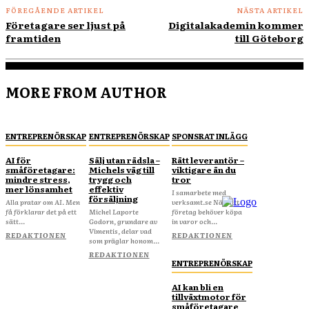
FÖREGÅENDE ARTIKEL
NÄSTA ARTIKEL
Företagare ser ljust på
Digitalakademin kommer
framtiden
till Göteborg
MORE FROM AUTHOR
ENTREPRENÖRSKAP
ENTREPRENÖRSKAP
SPONSRAT INLÄGG
AI för
Sälj utan rädsla –
Rätt leverantör –
småföretagare:
Michels väg till
viktigare än du
mindre stress,
trygg och
tror
mer lönsamhet
effektiv
I samarbete med
försäljning
Alla pratar om AI. Men
verksamt.se När ditt
få förklarar det på ett
Michel Laporte
företag behöver köpa
sätt...
Godorn, grundare av
in varor och...
Vimentis, delar vad
REDAKTIONEN
REDAKTIONEN
som präglar honom...
REDAKTIONEN
ENTREPRENÖRSKAP
AI kan bli en
tillväxtmotor för
småföretagare