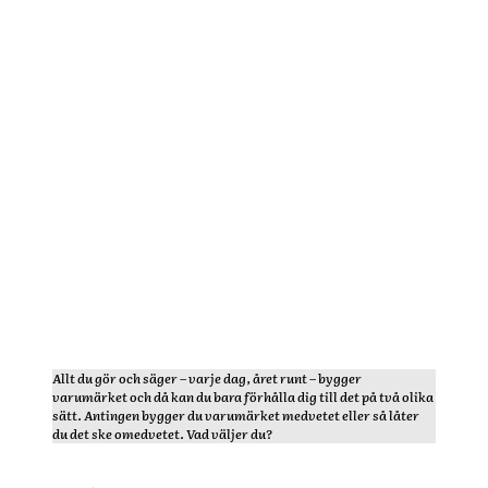
Allt du gör och säger – varje dag, året runt – bygger
varumärket och då kan du bara förhålla dig till det på två olika
sätt. Antingen bygger du varumärket medvetet eller så låter
du det ske omedvetet. Vad väljer du?