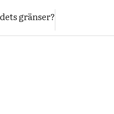
ndets gränser?
FACEBOOK
TWITTER