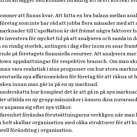
mmer att finnas kvar. Att hitta en bra balans mellan anal
 företag som inte har råd att jobba flera månader med att 
arknader till CupoNation är det främst några faktorer han 
nte investera för mycket tid på att analysera och samla in
en rimlig storlek, antingen i dag eller inom en snar framti
nde på företagets finansiella resurser. Att analysera ma
-down uppskattningar för respektive bransch. Om man ska ti
man vara realistisk i sina prognoser om hur stora markna
eventuella nya affärsområden för företag för att räkna ut
 risken innan man går in på en ny marknad.
te underskatta hur komplext det är att gå in på nya markna
er utbilda en ny grupp människor i ämnen dina nuvarande 
 anpassa sig efter nya villkor.
farenhet förändas förutsättningarna verkligen när man läg
n helt skalbar organisation med olika strukturer för att k
urell förändring i organisation.