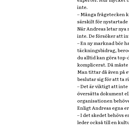
inte.
– Många frågetecken ko
särskilt för nystartade
När Andreas letar nya m
inte. De försöker att i
– En ny marknad bör ha 
täckningsbidrag, beroe
du alltid kan göra top
komplicerat. Då måste 
Man tittar då även på 
beslutar sig för att ta
– Det är viktigt att in
översätta dokument ell
organisationen behöver
Enligt Andreas egna er
– I det skedet behövs e
leder också till en kult