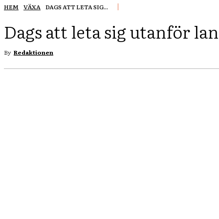
HEM
VÄXA
DAGS ATT LETA SIG...
Dags att leta sig utanför la
By
Redaktionen