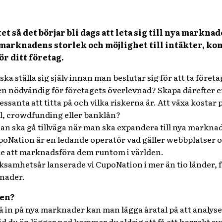
et så det börjar bli dags att leta sig till nya marknad
p marknadens storlek och möjlighet till intäkter, k
r ditt företag.
a ställa sig själv innan man beslutar sig för att ta företage
ten nödvändig för företagets överlevnad? Skapa därefter en 
santa att titta på och vilka riskerna är. Att växa kostar
al, crowdfunding eller banklån?
man ska gå tillväga när man ska expandera till nya markna
oNation är en ledande operatör vad gäller webbplatser o
yfte att marknadsföra dem runtom i världen.
ksamhetsår lanserade vi CupoNation i mer än tio länder, frå
nader.
den?
å in på nya marknader kan man lägga åratal på att analys
d du än lägger ned kommer du aldrig att få ett korrekt sva