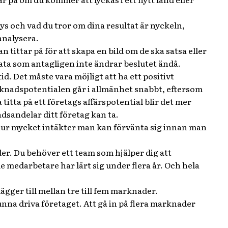
ys och vad du tror om dina resultat är nyckeln,
analysera.
tittar på för att skapa en bild om de ska satsa eller
 data som antagligen inte ändrar beslutet ändå.
d. Det måste vara möjligt att ha ett positivt
rknadspotentialen går i allmänhet snabbt, eftersom
tta på ett företags affärspotential blir det mer
dsandelar ditt företag kan ta.
 hur mycket intäkter man kan förvänta sig innan man
der. Du behöver ett team som hjälper dig att
medarbetare har lärt sig under flera år. Och hela
ger till mellan tre till fem marknader.
unna driva företaget. Att gå in på flera marknader