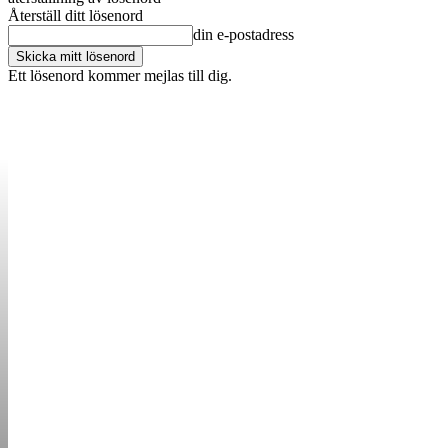
Återställ ditt lösenord
din e-postadress
Ett lösenord kommer mejlas till dig.
OM OSS
KONTAKT
ANNONSERA
STARTUP B
STARTA &
DRIVA