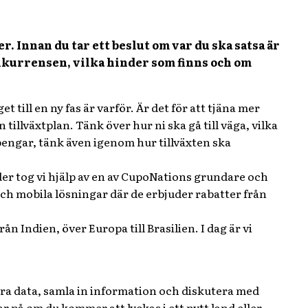
er. Innan du tar ett beslut om var du ska satsa är
onkurrensen, vilka hinder som finns och om
t till en ny fas är varför. Är det för att tjäna mer
tillväxtplan. Tänk över hur ni ska gå till väga, vilka
 pengar, tänk även igenom hur tillväxten ska
der tog vi hjälp av en av CupoNations grundare och
ch mobila lösningar där de erbjuder rabatter från
n Indien, över Europa till Brasilien. I dag är vi
era data, samla in information och diskutera med
r på om du kommer att lyckas i ett nytt land eller