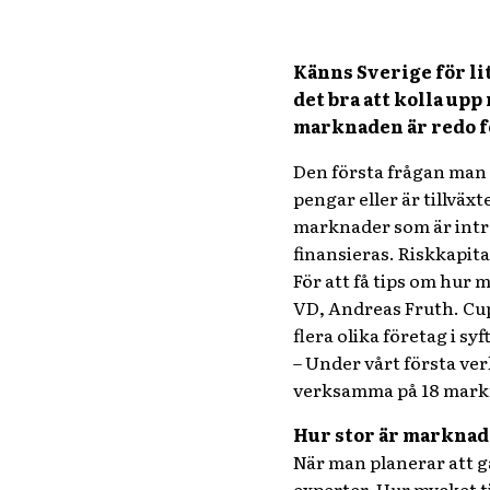
Känns Sverige för lit
det bra att kolla up
marknaden är redo fö
Den första frågan man sk
pengar eller är tillväx
marknader som är intres
finansieras. Riskkapit
För att få tips om hur 
VD, Andreas Fruth. Cup
flera olika företag i s
– Under vårt första ver
verksamma på 18 mark
Hur stor är markna
När man planerar att g
experter. Hur mycket ti