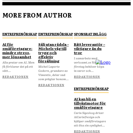
MORE FROM AUTHOR
ENTREPRENÖRSKAP
ENTREPRENÖRSKAP
SPONSRAT INLÄGG
AI för
Sälj utan rädsla –
Rätt leverantör –
småföretagare:
Michels väg till
viktigare än du
mindre stress,
trygg och
tror
mer lönsamhet
effektiv
I samarbete med
försäljning
Alla pratar om AI. Men
verksamt.se När ditt
få förklarar det på ett
Michel Laporte
företag behöver köpa
sätt...
Godorn, grundare av
in varor och...
Vimentis, delar vad
REDAKTIONEN
REDAKTIONEN
som präglar honom...
REDAKTIONEN
ENTREPRENÖRSKAP
AI kan bli en
tillväxtmotor för
småföretagare
Carin Sigeskog driver
AiCarinDesign och
hjälper småföretagare
att öka sin synlighet...
REDAKTIONEN