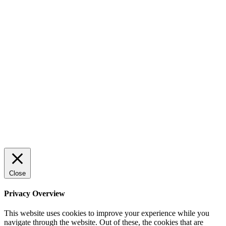
lönsamhet
Sälj utan rädsla – Michels väg till trygg och
effektiv försäljning
Rätt leverantör – viktigare än du tror
© 2022 StartUp Media. All Rights Reserved.
Close
Privacy Overview
This website uses cookies to improve your experience while you
navigate through the website. Out of these, the cookies that are