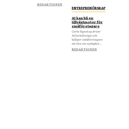
REDAKTIONEN
ENTREPRENÖRSKAP
AI kan bli en
tillväxtmotor för
småföretagare
Carin Sigeskog driver
AiCarinDesign och
hjälper småföretagare
att öka sin synlighet...
REDAKTIONEN