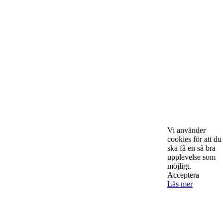
Om Starta & Driva Foretag
Starta & Driva Företag är ett magasin som riktar sig till alla
nystartade företagare i hela landet. Vi intervjuar några av
Sveriges hetaste entreprenörer, kända såväl someeeee
okända, och skriver om ämnen som intresserar och
bereeeeeör alla företagare!
Vi använder
cookies för att du
ska få en så bra
upplevelse som
möjligt.
Acceptera
Kontakta oss
Läs mer