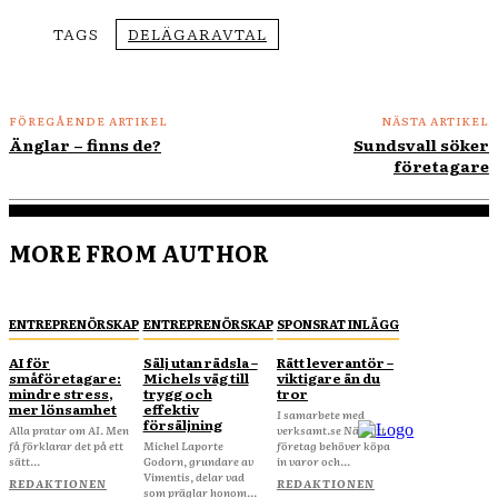
TAGS
DELÄGARAVTAL
FÖREGÅENDE ARTIKEL
NÄSTA ARTIKEL
Änglar – finns de?
Sundsvall söker
företagare
MORE FROM AUTHOR
ENTREPRENÖRSKAP
ENTREPRENÖRSKAP
SPONSRAT INLÄGG
AI för
Sälj utan rädsla –
Rätt leverantör –
småföretagare:
Michels väg till
viktigare än du
mindre stress,
trygg och
tror
mer lönsamhet
effektiv
I samarbete med
försäljning
Alla pratar om AI. Men
verksamt.se När ditt
få förklarar det på ett
Michel Laporte
företag behöver köpa
sätt...
Godorn, grundare av
in varor och...
Vimentis, delar vad
REDAKTIONEN
REDAKTIONEN
som präglar honom...