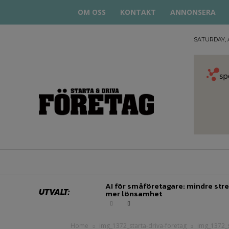
OM OSS
KONTAKT
ANNONSERA
SATURDAY, 
STARTA
& DRIVA
HEM
STARTUP BAR
EKONOMI
EN
AI för småföretagare: mindre stre
UTVALT:
mer lönsamhet
Home
img_1372_starta-driva-foretag
img_1372_s