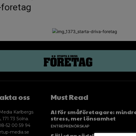
-foretag
akta oss
Must Read
AI för småföretagare: mindr
Media Karlbergs
stress, mer lönsamhet
, 171 73 Solna.
08-52 00 59 94
ENTREPRENÖRSKAP
rtup-media.se
Sälj utan rädsla – Michels väg