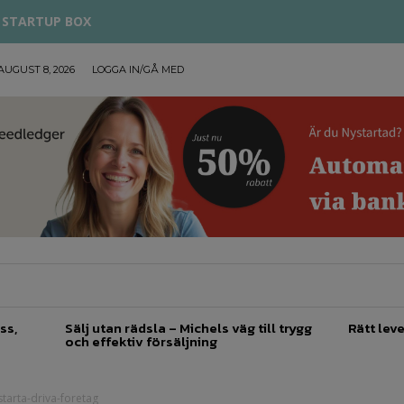
STARTUP BOX
AUGUST 8, 2026
LOGGA IN/GÅ MED
TREPRENÖRSKAP
FÖRSÄLJNING
INSPIRATION
ss,
Sälj utan rädsla – Michels väg till trygg
Rätt leve
och effektiv försäljning
tarta-driva-foretag