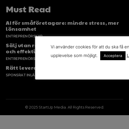
Must Read
AI för småföretagare: mindre stress, mer
lönsamhet
ENTREPRENÖRSKAP
Sälj utan rädsla – Michels väg till trygg
Vi använder cookies för att du ska få e
och effektiv försäljning
upplevelse som möjligt.
L
Acceptera
ENTREPRENÖRSKAP
Rätt leverantör – viktigare än du tror
SPONSRAT INLÄGG
© 2025 StartUp Media. All Rights Reserved.