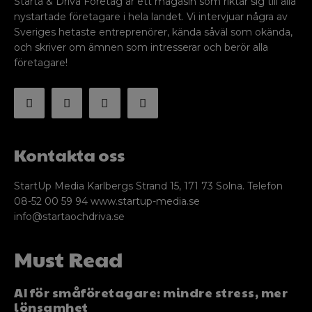
Starta & Driva Företag är ett magasin som riktar sig till alla
nystartade företagare i hela landet. Vi intervjuar några av
Sveriges hetaste entreprenörer, kända såväl som okända,
och skriver om ämnen som intresserar och berör alla
företagare!
Kontakta oss
StartUp Media Karlbergs Strand 15, 171 73 Solna. Telefon
08-52 00 59 94 www.startup-media.se
info@startaochdriva.se
Must Read
AI för småföretagare: mindre stress, mer
lönsamhet