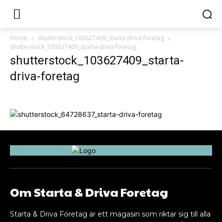
Home
shutterstock_103627409_starta-driva-foretag
shutterstock_103627409_starta-driva-foretag
shutterstock_103627409_starta-
driva-foretag
Om Starta & Driva Foretag
Starta & Driva Företag är ett magasin som riktar sig till alla