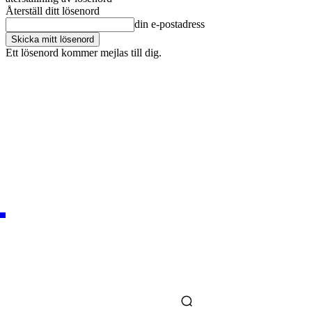
Återställ ditt lösenord
din e-postadress
Ett lösenord kommer mejlas till dig.
OM OSS
KONTAKT
ANNONSERA
STARTUP BOX
ORETAG
STARTA & DRIVA
THURSDAY, AUGUST 6, 2026
LOGGA IN/GÅ MED