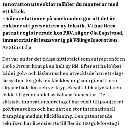
Innovation utvecklar möbler du monterar med
ett klick.
– Våra relationer på marknaden gör att det är
enklare att presentera ny teknik. Vi har flera
patent registrerade hos
PRV
, säger
Ola Engstrand,
immaterialrättsansvarig på
Välinge Innovations
.
Av Stina Lilja
Det var under det tidiga nittiotalet som entreprenören
Darko Perván
kom på en helt ny idé. Efter att ha jobbat
både i golv- och låsbranschen utvecklade han ett slags
låssystem för golv: en klicklösning som gör att man
slipper både lim och verktyg. Resultat blev lyckat och
ledde till grundandet av
Välinge Innovation
. Det
skånska innovationsföretaget har vuxit till pionjärer i
golvbranschen och har nått en stor internationell
framgång med sin klicklösning. Den patenterade
tekniken har licensierats till fler än 160 golvföretag i