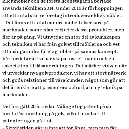
klickmöbler och de första licenstagarna började
använda tekniken 2014. Under 2016 är förhoppningen
att ett antal större företag introducerar klickmöbler.
– Det finns ett antal mindre möbeltillverkare på
marknaden som redan erbjuder dessa produkter, men
fler är på gång. Vi utnyttjar en stor del av kunskapen
och tekniken vi har från golvet till möblerna och vet
att många andra företag jobbar på samma koncept.
Vår fördel är att vi har skapat oss ett namn och en
association till låsanordningen. Det märker vi även när
vi utvecklar nya golvprodukter, vi har ett stort nätverk
och goda relationer till våra kunder, något som gör att
det är enklare att presentera och sälja in ny teknik på
marknaden.
Det har gått 20 år sedan Välinge tog patent på sin
första låsanordning på golv, vilket innebär att
patenteringen gått ut.
– Skyddstiden går ju inte att förlänga, men man får