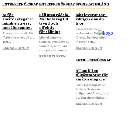
ENTREPRENÖRSKAP
ENTREPRENÖRSKAP
SPONSRAT INLÄGG
AI för
Sälj utan rädsla –
Rätt leverantör –
småföretagare:
Michels väg till
viktigare än du
mindre stress,
trygg och
tror
mer lönsamhet
effektiv
I samarbete med
försäljning
Alla pratar om AI. Men
verksamt.se När ditt
få förklarar det på ett
Michel Laporte
företag behöver köpa
sätt...
Godorn, grundare av
in varor och...
Vimentis, delar vad
REDAKTIONEN
REDAKTIONEN
som präglar honom...
REDAKTIONEN
ENTREPRENÖRSKAP
AI kan bli en
tillväxtmotor för
småföretagare
Carin Sigeskog driver
AiCarinDesign och
hjälper småföretagare
att öka sin synlighet...
REDAKTIONEN