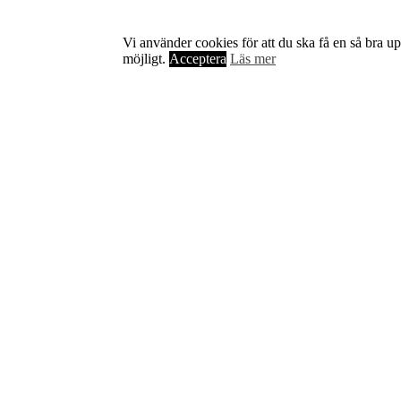
Vi använder cookies för att du ska få en så bra u
möjligt.
Acceptera
Läs mer
Om Starta & Driva Foretag
Starta & Driva Företag är ett magasin som riktar sig till alla
nystartade företagare i hela landet. Vi intervjuar några av
Sveriges hetaste entreprenörer, kända såväl someeeee
okända, och skriver om ämnen som intresserar och
bereeeeeör alla företagare!