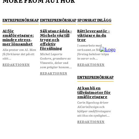
ENTREPRENÖRSKAP
ENTREPRENÖRSKAP
SPONSRAT INLÄGG
AI för
Sälj utan rädsla –
Rätt leverantör –
småföretagare:
Michels väg till
viktigare än du
mindre stress,
trygg och
tror
mer lönsamhet
effektiv
I samarbete med
försäljning
Alla pratar om AI. Men
verksamt.se När ditt
få förklarar det på ett
Michel Laporte
företag behöver köpa
sätt...
Godorn, grundare av
in varor och...
Vimentis, delar vad
REDAKTIONEN
REDAKTIONEN
som präglar honom...
REDAKTIONEN
ENTREPRENÖRSKAP
AI kan bli en
tillväxtmotor för
småföretagare
Carin Sigeskog driver
AiCarinDesign och
hjälper småföretagare
att öka sin synlighet...
REDAKTIONEN