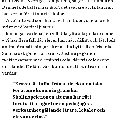
att utveckla Sveriges kompetens, säger Ulla Hamilton.
Den heta debatten har gjort det svårare att få lån från
bankerna för att starta skolor.
– Vi vet inte vad som händer i framtiden, därför är det
svårt med kapital just nu.
I den negativa debatten vill Ulla lyfta alla goda exempel.
– Vi har flera fall där elever har mått dåligt och fått helt
andra förutsättningar efter att ha bytt till en friskola.
Samma sak gäller för lärare. Just nu pågår en
twitterkamanj med #minfriskola, där friskolor runt
om i landet får låna vårt konto för att twittra om sin
vardag.
“Kraven är tuffa, främst de ekonomiska.
Förutom ekonomin granskar
Skolinspektionen att man har rätt
förutsättningar för en pedagogisk
verksamhet gällande lärare, lokaler och
elevunderlag.”