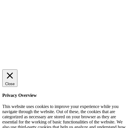
Sälj utan rädsla – Michels väg till trygg och
effektiv försäljning
Rätt leverantör – viktigare än du tror
© 2022 StartUp Media. All Rights Reserved.
Close
Privacy Overview
This website uses cookies to improve your experience while you
navigate through the website. Out of these, the cookies that are
categorized as necessary are stored on your browser as they are
essential for the working of basic functionalities of the website. We
also use third-party cookies that help us analyze and understand how