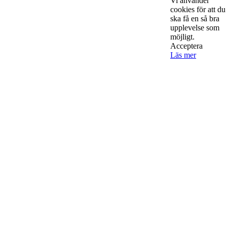
Vi använder
bereeeeeör alla företagare!
cookies för att du
ska få en så bra
upplevelse som
möjligt.
Acceptera
Läs mer
Kontakta oss
StartUp Media Karlbergs Strand 15, 171 73 Solna. Telefon 08-52
00 59 94 www.startup-media.se info@startaochdriva.se
Must Read
AI för småföretagare: mindre stress, mer
lönsamhet