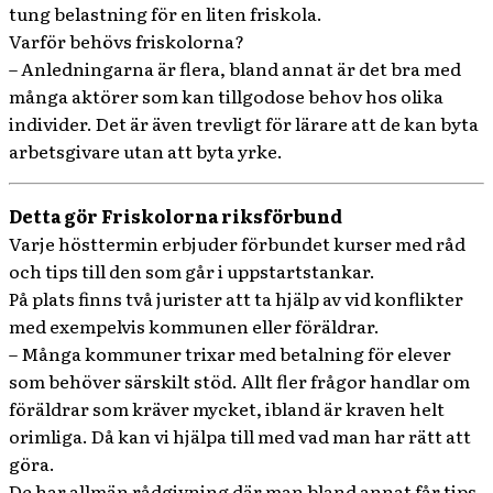
tung belastning för en liten friskola.
Varför behövs friskolorna?
– Anledningarna är flera, bland annat är det bra med
många aktörer som kan tillgodose behov hos olika
individer. Det är även trevligt för lärare att de kan byta
arbetsgivare utan att byta yrke.
Detta gör Friskolorna riksförbund
Varje hösttermin erbjuder förbundet kurser med råd
och tips till den som går i uppstartstankar.
På plats finns två jurister att ta hjälp av vid konflikter
med exempelvis kommunen eller föräldrar.
– Många kommuner trixar med betalning för elever
som behöver särskilt stöd. Allt fler frågor handlar om
föräldrar som kräver mycket, ibland är kraven helt
orimliga. Då kan vi hjälpa till med vad man har rätt att
göra.
De har allmän rådgivning där man bland annat får tips